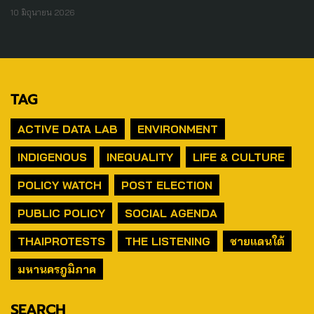
10 มิถุนายน 2026
TAG
ACTIVE DATA LAB
ENVIRONMENT
INDIGENOUS
INEQUALITY
LIFE & CULTURE
POLICY WATCH
POST ELECTION
PUBLIC POLICY
SOCIAL AGENDA
THAIPROTESTS
THE LISTENING
ชายแดนใต้
มหานครภูมิภาค
SEARCH