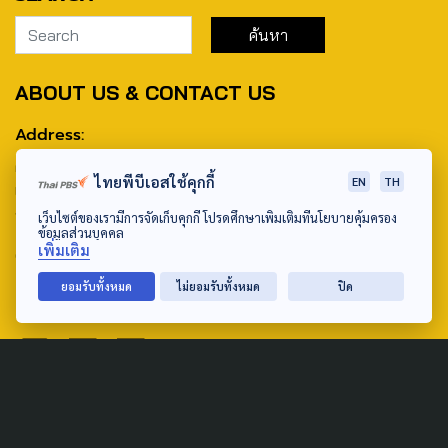
ABOUT US & CONTACT US
Address:
ศูนย์สื่อสารวาระทางสังคมและนโยบายสาธารณะ องค์การกระจาย
ไทยพีบีเอสใช้คุกกี้
EN
TH
เสียงและแพร่ภาพสาธารณะแห่งประเทศไทย (สำนักงานใหญ่) 145
ถนนวิภาวดีรังสิต แขวงตลาดบางเขน เขตหลักสี่ กรุงเทพฯ 10210
เว็บไซต์ของเรามีการจัดเก็บคุกกี้ โปรดศึกษาเพิ่มเติมที่นโยบายคุ้มครอง
ข้อมูลส่วนบุคคล
เพิ่มเติม
email: TheActive@thaipbs.or.th
ยอมรับทั้งหมด
ไม่ยอมรับทั้งหมด
ปิด
tel: 0-2790-2615