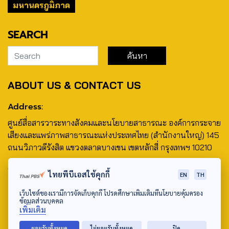
มหานครภูมิภาค
SEARCH
ABOUT US & CONTACT US
Address:
ศูนย์สื่อสารวาระทางสังคมและนโยบายสาธารณะ องค์การกระจาย
เสียงและแพร่ภาพสาธารณะแห่งประเทศไทย (สำนักงานใหญ่) 145
ถนนวิภาวดีรังสิต แขวงตลาดบางเขน เขตหลักสี่ กรุงเทพฯ 10210
email: TheActive@thaipbs.or.th
ไทยพีบีเอสใช้คุกกี้
EN
TH
tel: 0-2790-2615
เว็บไซต์ของเรามีการจัดเก็บคุกกี้ โปรดศึกษาเพิ่มเติมที่นโยบายคุ้มครอง
ข้อมูลส่วนบุคคล
เพิ่มเติม
ยอมรับทั้งหมด
ไม่ยอมรับทั้งหมด
ปิด