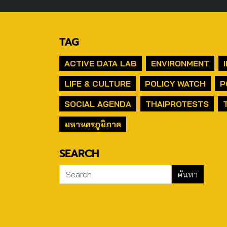
TAG
ACTIVE DATA LAB
ENVIRONMENT
LIFE & CULTURE
POLICY WATCH
P
SOCIAL AGENDA
THAIPROTESTS
มหานครภูมิภาค
SEARCH