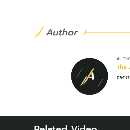
Author
AUTH
The 
กองบร
Related Video