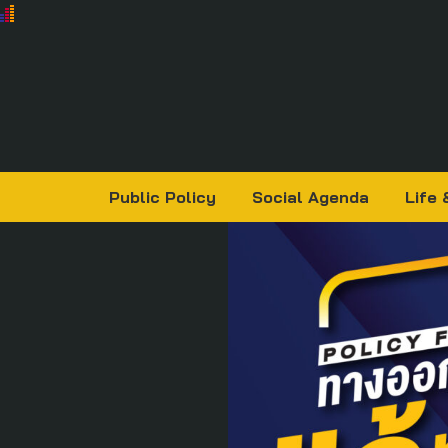
Public Policy
Social Agenda
Life 