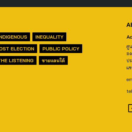
A
Ad
INDIGENOUS
INEQUALITY
ศู
OST ELECTION
PUBLIC POLICY
อง
THE LISTENING
ชายแดนใต้
ปร
แข
em
te