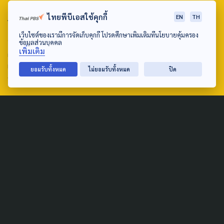
ABOUT US & CONTACT US
ไทยพีบีเอสใช้คุกกี้
EN
TH
เว็บไซต์ของเรามีการจัดเก็บคุกกี้ โปรดศึกษาเพิ่มเติมที่นโยบายคุ้มครอง
Address:
ข้อมูลส่วนบุคคล
เพิ่มเติม
ศูนย์สื่อสารวาระทางสังคมและนโยบายสาธารณะ องค์การกระจาย
เสียงและแพร่ภาพสาธารณะแห่งประเทศไทย (สำนักงานใหญ่) 145
ยอมรับทั้งหมด
ไม่ยอมรับทั้งหมด
ปิด
ถนนวิภาวดีรังสิต แขวงตลาดบางเขน เขตหลักสี่ กรุงเทพฯ 10210
email: TheActive@thaipbs.or.th
tel: 0-2790-2615
Public Policy
Social Agenda
Life & Culture
Politics
Social Movement
Global