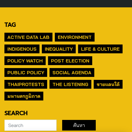
TAG
ACTIVE DATA LAB
ENVIRONMENT
INDIGENOUS
INEQUALITY
LIFE & CULTURE
POLICY WATCH
POST ELECTION
PUBLIC POLICY
SOCIAL AGENDA
THAIPROTESTS
THE LISTENING
ชายแดนใต้
มหานครภูมิภาค
SEARCH