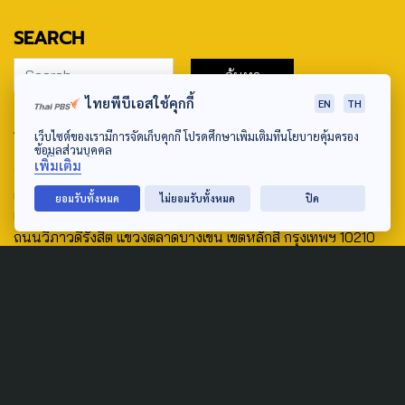
SEARCH
ไทยพีบีเอสใช้คุกกี้
EN
TH
ABOUT US & CONTACT US
เว็บไซต์ของเรามีการจัดเก็บคุกกี้ โปรดศึกษาเพิ่มเติมที่นโยบายคุ้มครอง
ข้อมูลส่วนบุคคล
Address:
เพิ่มเติม
ศูนย์สื่อสารวาระทางสังคมและนโยบายสาธารณะ องค์การกระจาย
ยอมรับทั้งหมด
ไม่ยอมรับทั้งหมด
ปิด
เสียงและแพร่ภาพสาธารณะแห่งประเทศไทย (สำนักงานใหญ่) 145
ถนนวิภาวดีรังสิต แขวงตลาดบางเขน เขตหลักสี่ กรุงเทพฯ 10210
email: TheActive@thaipbs.or.th
tel: 0-2790-2615