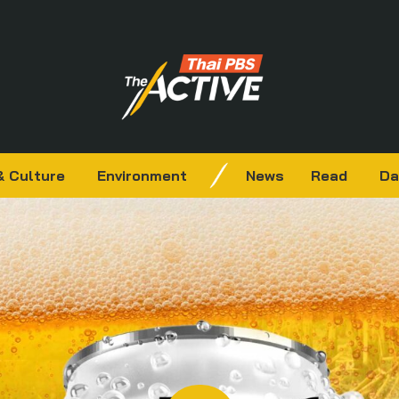
& Culture
Environment
News
Read
Da