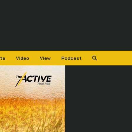
ta
Video
View
Podcast