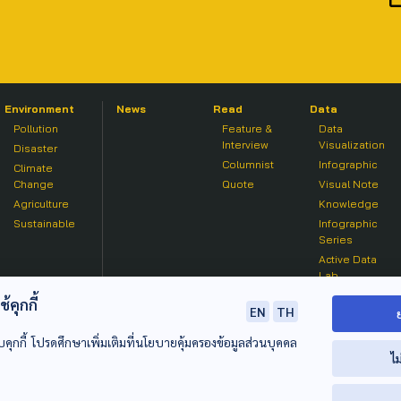
Environment
News
Read
Data
Pollution
Feature &
Data
Interview
Visualization
Disaster
Columnist
Infographic
Climate
Change
Quote
Visual Note
Agriculture
Knowledge
Sustainable
Infographic
Series
Active Data
Lab
คุกกี้
EN
TH
บคุกกี้ โปรดศึกษาเพิ่มเติมที่นโยบายคุ้มครองข้อมูลส่วนบุคคล
ไม