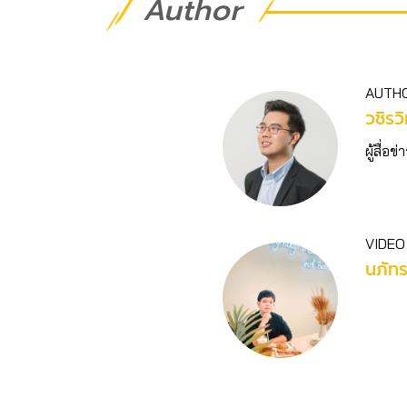
Author
AUTH
วชิร​ว
ผู้สื่
VIDEO
นภัท