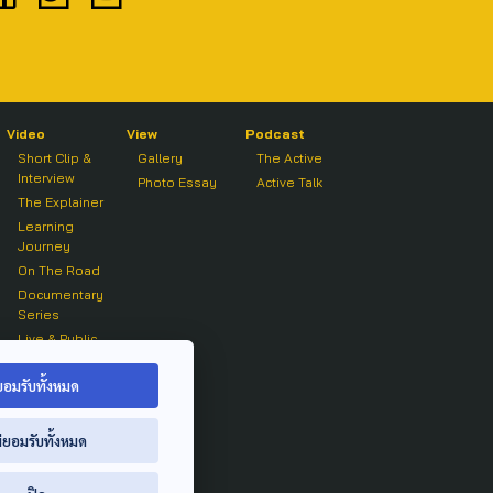
Video
View
Podcast
Short Clip &
Gallery
The Active
Interview
Photo Essay
Active Talk
The Explainer
Learning
Journey
On The Road
Documentary
Series
Live & Public
Forum
On air Clip
ยอมรับทั้งหมด
่ยอมรับทั้งหมด