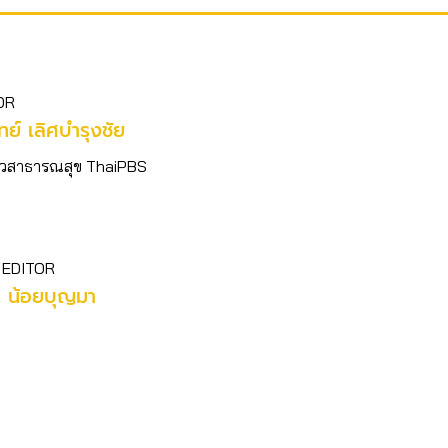
OR
ิทย์​ เลิศบำรุงชัย
อข่าวสาธารณสุข ThaiPBS
 EDITOR
ร น้อยบุญมา