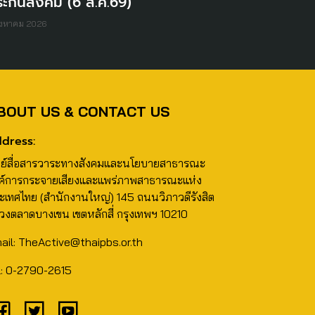
ะกันสังคม (6 ส.ค.69)
ิงหาคม 2026
BOUT US & CONTACT US
dress:
นย์สื่อสารวาระทางสังคมและนโยบายสาธารณะ
ค์การกระจายเสียงและแพร่ภาพสาธารณะแห่ง
ะเทศไทย (สำนักงานใหญ่) 145 ถนนวิภาวดีรังสิต
วงตลาดบางเขน เขตหลักสี่ กรุงเทพฯ 10210
ail: TheActive@thaipbs.or.th
l: 0-2790-2615