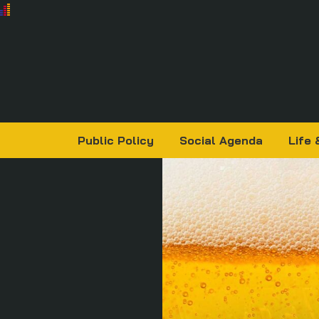
Public Policy
Social Agenda
Life 