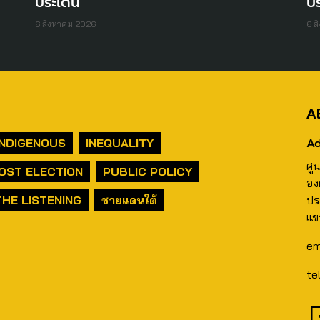
ประเด็น
ปร
6 สิงหาคม 2026
6 ส
A
Ad
INDIGENOUS
INEQUALITY
ศู
OST ELECTION
PUBLIC POLICY
อง
THE LISTENING
ชายแดนใต้
ปร
แข
em
te