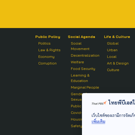
Public Policy
Social Agenda
Life & Culture
Politics
Social
Global
Movement
Law & Rights
Urban
Decentralization
Economy
Local
Welfare
Corruption
Art & Design
Food Security
Culture
Learning &
Education
Marginal People
Gender &
Sexuality
ไทยพีบีเอสใช้
Public Health
Covid-19
เว็บไซต์ของเรามีการจัดเก็
Housing
เพิ่มเติม
Safety