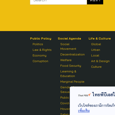
Public Policy
Social Agenda
Life & Culture
Politics
Social
Global
Movement
Law & Rights
Urban
Decentralization
Economy
Local
Welfare
Corruption
Art & Design
Food Security
Culture
Learning &
Education
Marginal People
Gender &
Sexuality
ไทยพีบีเอสใช้
Public Health
Covid-19
เว็บไซต์ของเรามีการจัดเก็
Housing
เพิ่มเติม
Safety