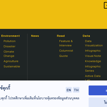
Environment
News
Read
Data
Pollution
Feature &
Data
Interview
Visualization
Disaster
Columnist
Infographic
Climate
Change
Quote
Visual Note
Agriculture
Knowledge
Sustainable
Infographic
Series
Active Data
Lab
คุกกี้
EN
TH
บคุกกี้ โปรดศึกษาเพิ่มเติมที่นโยบายคุ้มครองข้อมูลส่วนบุคคล
ไม