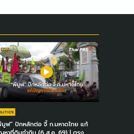
OLITICS
ีมูฟ” ปักหลักต่อ จี้ ก.มหาดไทย แก้
ญหาที่ดินทำกิน (6 ส.ค. 69) | ตรง