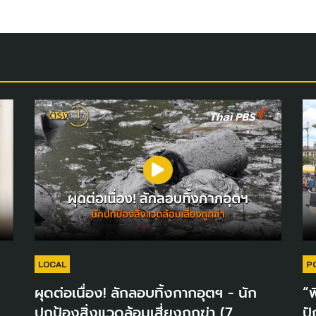
LOCAL
P
ผุดต่อเนื่อง! ลักลอบทิ้งกากอุตฯ - นัก
“พ
ปกป้องสิ่งแวดล้อมเสี่ยงถูกฆ่า (7
ปั