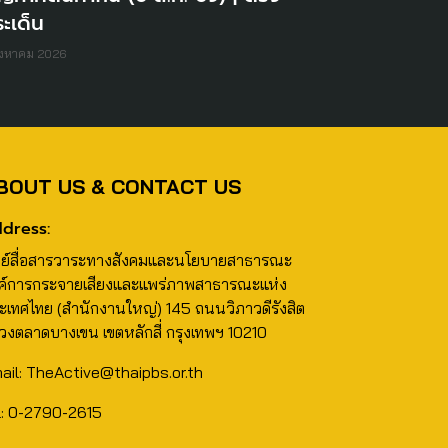
ะเด็น
ิงหาคม 2026
BOUT US & CONTACT US
dress:
นย์สื่อสารวาระทางสังคมและนโยบายสาธารณะ
ค์การกระจายเสียงและแพร่ภาพสาธารณะแห่ง
ะเทศไทย (สำนักงานใหญ่) 145 ถนนวิภาวดีรังสิต
วงตลาดบางเขน เขตหลักสี่ กรุงเทพฯ 10210
ail: TheActive@thaipbs.or.th
l: 0-2790-2615