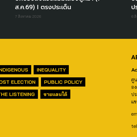
ส.ค.69) I ตรงประเด็น
ปร
7 สิงหาคม 2026
6 ส
A
Ad
INDIGENOUS
INEQUALITY
ศู
OST ELECTION
PUBLIC POLICY
อง
THE LISTENING
ชายแดนใต้
ปร
แข
em
te