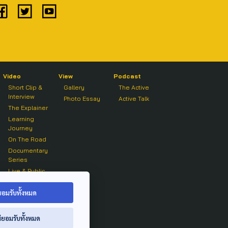
Video
View
Podcast
Short Clip &
Gallery
The Active
Interview
Photo Essay
Active Talk
The Explainer
Learning
Journey
On The Road
Documentary
Series
Live & Public
Forum
On air Clip
ยอมรับทั้งหมด
่ยอมรับทั้งหมด