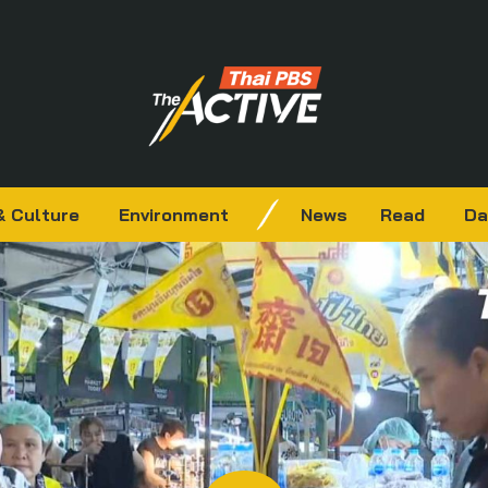
& Culture
Environment
News
Read
Da