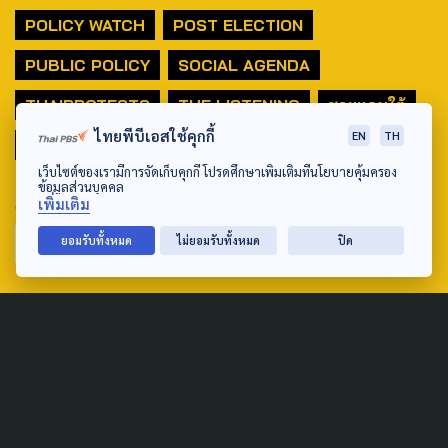
POLICY WATCH
POST ELECTION
PUBLIC POLICY
SOCIAL AGENDA
THAIPROTESTS
THE LISTENING
ชายแดนใต้
ไทยพีบีเอสใช้คุกกี้
EN
TH
มหานครภูมิภาค
เว็บไซต์ของเรามีการจัดเก็บคุกกี้ โปรดศึกษาเพิ่มเติมที่นโยบายคุ้มครอง
ข้อมูลส่วนบุคคล
SEARCH
เพิ่มเติม
ยอมรับทั้งหมด
ไม่ยอมรับทั้งหมด
ปิด
ABOUT US & CONTACT US
Address:
ศูนย์สื่อสารวาระทางสังคมและนโยบายสาธารณะ องค์การกระจาย
เสียงและแพร่ภาพสาธารณะแห่งประเทศไทย (สำนักงานใหญ่) 145
ถนนวิภาวดีรังสิต แขวงตลาดบางเขน เขตหลักสี่ กรุงเทพฯ 10210