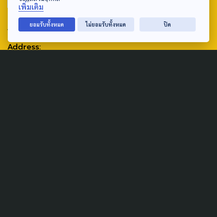
เพิ่มเติม
ABOUT US & CONTACT US
ยอมรับทั้งหมด
ไม่ยอมรับทั้งหมด
ปิด
Address:
ศูนย์สื่อสารวาระทางสังคมและนโยบายสาธารณะ องค์การกระจาย
เสียงและแพร่ภาพสาธารณะแห่งประเทศไทย (สำนักงานใหญ่) 145
ถนนวิภาวดีรังสิต แขวงตลาดบางเขน เขตหลักสี่ กรุงเทพฯ 10210
email: TheActive@thaipbs.or.th
tel: 0-2790-2615
Public Policy
Social Agenda
Life & Culture