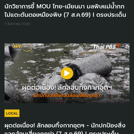
นักวิชาการชี้ MOU ไทย-เมียนมา มลพิษแม่น้ำกก
ไม่แตะต้นตอเหมืองพิษ (7 ส.ค.69) I ตรงประเด็น
7 สิงหาคม 2026
LOCAL
ผุดต่อเนื่อง! ลักลอบทิ้งกากอุตฯ - นักปกป้องสิ่ง
แวดล้อมเสี่ยงถูกฆ่า (7 ส.ค.69) I ตรงประเด็น