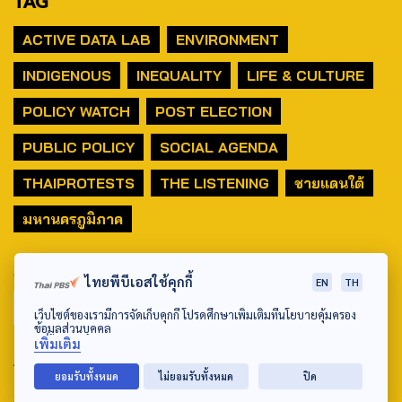
TAG
ACTIVE DATA LAB
ENVIRONMENT
INDIGENOUS
INEQUALITY
LIFE & CULTURE
POLICY WATCH
POST ELECTION
PUBLIC POLICY
SOCIAL AGENDA
THAIPROTESTS
THE LISTENING
ชายแดนใต้
มหานครภูมิภาค
SEARCH
ไทยพีบีเอสใช้คุกกี้
EN
TH
เว็บไซต์ของเรามีการจัดเก็บคุกกี้ โปรดศึกษาเพิ่มเติมที่นโยบายคุ้มครอง
ข้อมูลส่วนบุคคล
เพิ่มเติม
ABOUT US & CONTACT US
ยอมรับทั้งหมด
ไม่ยอมรับทั้งหมด
ปิด
Address: