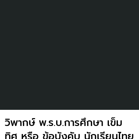
วิพากษ์ พ.ร.บ.การศึกษา เข็ม
ทิศ หรือ ข้อบังคับ นักเรียนไทย