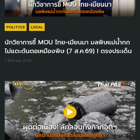
POLITICS
LOCAL
นักวิชาการชี้ MOU ไทย-เมียนมา มลพิษแม่น้ำกก
ไม่แตะต้นตอเหมืองพิษ (7 ส.ค.69) I ตรงประเด็น
7 สิงหาคม 2026