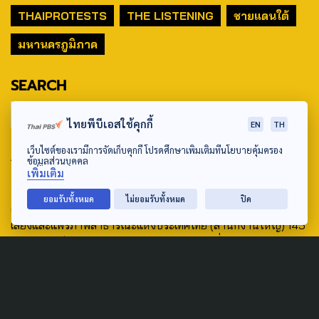
THAIPROTESTS
THE LISTENING
ชายแดนใต้
มหานครภูมิภาค
SEARCH
ไทยพีบีเอสใช้คุกกี้
EN
TH
เว็บไซต์ของเรามีการจัดเก็บคุกกี้ โปรดศึกษาเพิ่มเติมที่นโยบายคุ้มครอง
ABOUT US & CONTACT US
ข้อมูลส่วนบุคคล
เพิ่มเติม
Address:
ยอมรับทั้งหมด
ไม่ยอมรับทั้งหมด
ปิด
ศูนย์สื่อสารวาระทางสังคมและนโยบายสาธารณะ องค์การกระจาย
เสียงและแพร่ภาพสาธารณะแห่งประเทศไทย (สำนักงานใหญ่) 145
ถนนวิภาวดีรังสิต แขวงตลาดบางเขน เขตหลักสี่ กรุงเทพฯ 10210
email: TheActive@thaipbs.or.th
tel: 0-2790-2615