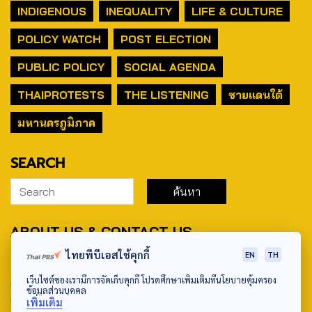
INDIGENOUS
INEQUALITY
LIFE & CULTURE
POLICY WATCH
POST ELECTION
PUBLIC POLICY
SOCIAL AGENDA
THAIPROTESTS
THE LISTENING
ชายแดนใต้
มหานครภูมิภาค
SEARCH
ABOUT US & CONTACT US
ไทยพีบีเอสใช้คุกกี้
EN
TH
Address:
เว็บไซต์ของเรามีการจัดเก็บคุกกี้ โปรดศึกษาเพิ่มเติมที่นโยบายคุ้มครอง
ศูนย์สื่อสารวาระทางสังคมและนโยบายสาธารณะ องค์การกระจาย
ข้อมูลส่วนบุคคล
เสียงและแพร่ภาพสาธารณะแห่งประเทศไทย (สำนักงานใหญ่) 145
เพิ่มเติม