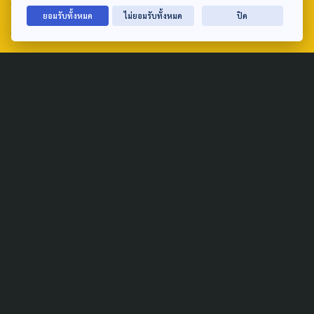
ถนนวิภาวดีรังสิต แขวงตลาดบางเขน เขตหลักสี่ กรุงเทพฯ 10210
ยอมรับทั้งหมด
ไม่ยอมรับทั้งหมด
ปิด
email: TheActive@thaipbs.or.th
tel: 0-2790-2615
Public Policy
Social Agenda
Life & Culture
Politics
Social Movement
Global
Law & Rights
Decentralization
Urban
Economy
Welfare
Local
Corruption
Food Security
Art & Design
Learning &
Culture
Education
Marginal People
Gender &