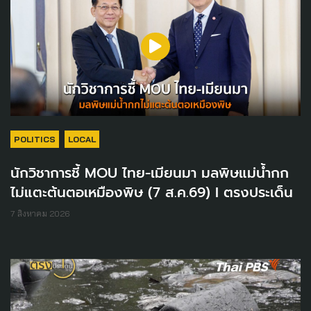
POLITICS
LOCAL
นักวิชาการชี้ MOU ไทย-เมียนมา มลพิษแม่น้ำกก
ไม่แตะต้นตอเหมืองพิษ (7 ส.ค.69) I ตรงประเด็น
7 สิงหาคม 2026