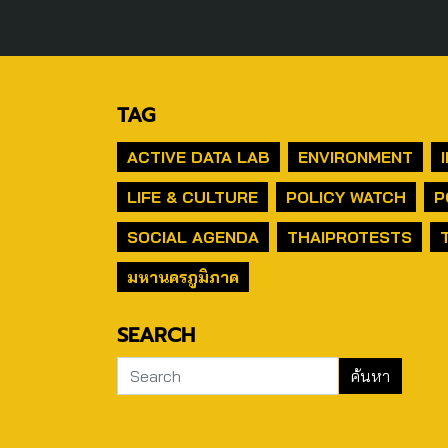
TAG
ACTIVE DATA LAB
ENVIRONMENT
LIFE & CULTURE
POLICY WATCH
P
SOCIAL AGENDA
THAIPROTESTS
มหานครภูมิภาค
SEARCH