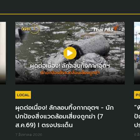
LOCAL
P
ผุดต่อเนื่อง! ลักลอบทิ้งกากอุตฯ - นัก
“พ
ปกป้องสิ่งแวดล้อมเสี่ยงถูกฆ่า (7
ปั
ส.ค.69) I ตรงประเด็น
ปร
7 สิงหาคม 2026
6 ส