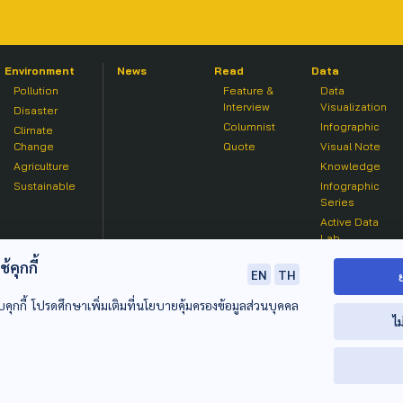
Environment
News
Read
Data
Pollution
Feature &
Data
Interview
Visualization
Disaster
Columnist
Infographic
Climate
Change
Quote
Visual Note
Agriculture
Knowledge
Sustainable
Infographic
Series
Active Data
Lab
คุกกี้
EN
TH
บคุกกี้ โปรดศึกษาเพิ่มเติมที่นโยบายคุ้มครองข้อมูลส่วนบุคคล
ไม
© 2020 องค์การกระจายเสียงและแพร่ภาพสาธารณะแห่งประเทศไท