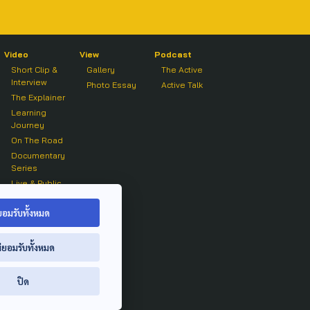
Video
View
Podcast
Short Clip &
Gallery
The Active
Interview
Photo Essay
Active Talk
The Explainer
Learning
Journey
On The Road
Documentary
Series
Live & Public
Forum
On air Clip
ยอมรับทั้งหมด
่ยอมรับทั้งหมด
ปิด
ย