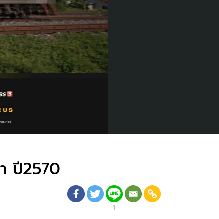
มา ปี2570
1