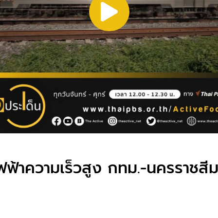
ถไฟฟ้าความเร็วสูง กทม.-นครราชสี