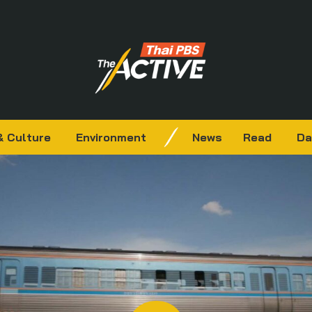
& Culture
Environment
News
Read
Da