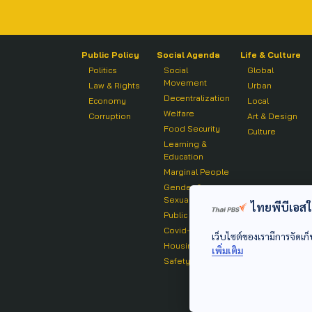
Public Policy
Social Agenda
Life & Culture
Politics
Social
Global
Movement
Law & Rights
Urban
Decentralization
Economy
Local
Welfare
Corruption
Art & Design
Food Security
Culture
Learning &
Education
Marginal People
Gender &
Sexuality
ไทยพีบีเอสใช้
Public Health
Covid-19
เว็บไซต์ของเรามีการจัดเก็
Housing
เพิ่มเติม
Safety