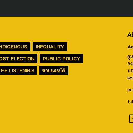
A
Ad
INDIGENOUS
INEQUALITY
ศู
OST ELECTION
PUBLIC POLICY
อง
THE LISTENING
ชายแดนใต้
ปร
แข
em
te