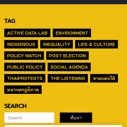
TAG
ACTIVE DATA LAB
ENVIRONMENT
INDIGENOUS
INEQUALITY
LIFE & CULTURE
POLICY WATCH
POST ELECTION
PUBLIC POLICY
SOCIAL AGENDA
THAIPROTESTS
THE LISTENING
ชายแดนใต้
มหานครภูมิภาค
SEARCH