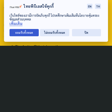
ABOUT US & CONTACT US
ไทยพีบีเอสใช้คุกกี้
EN
TH
เว็บไซต์ของเรามีการจัดเก็บคุกกี้ โปรดศึกษาเพิ่มเติมที่นโยบายคุ้มครอง
Address:
ข้อมูลส่วนบุคคล
เพิ่มเติม
ศูนย์สื่อสารวาระทางสังคมและนโยบายสาธารณะ องค์การกระจาย
เสียงและแพร่ภาพสาธารณะแห่งประเทศไทย (สำนักงานใหญ่) 145
ยอมรับทั้งหมด
ไม่ยอมรับทั้งหมด
ปิด
ถนนวิภาวดีรังสิต แขวงตลาดบางเขน เขตหลักสี่ กรุงเทพฯ 10210
email: TheActive@thaipbs.or.th
tel: 0-2790-2615
Public Policy
Social Agenda
Life & Culture
Politics
Social Movement
Global