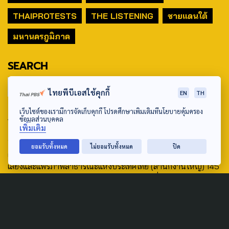
THAIPROTESTS
THE LISTENING
ชายแดนใต้
มหานครภูมิภาค
SEARCH
ไทยพีบีเอสใช้คุกกี้
EN
TH
เว็บไซต์ของเรามีการจัดเก็บคุกกี้ โปรดศึกษาเพิ่มเติมที่นโยบายคุ้มครอง
ABOUT US & CONTACT US
ข้อมูลส่วนบุคคล
เพิ่มเติม
Address:
ยอมรับทั้งหมด
ไม่ยอมรับทั้งหมด
ปิด
ศูนย์สื่อสารวาระทางสังคมและนโยบายสาธารณะ องค์การกระจาย
เสียงและแพร่ภาพสาธารณะแห่งประเทศไทย (สำนักงานใหญ่) 145
ถนนวิภาวดีรังสิต แขวงตลาดบางเขน เขตหลักสี่ กรุงเทพฯ 10210
email: TheActive@thaipbs.or.th
tel: 0-2790-2615