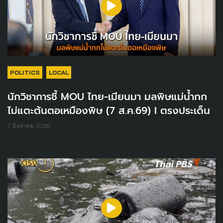
POLITICS
LOCAL
นักวิชาการชี้ MOU ไทย-เมียนมา มลพิษแม่น้ำกก
ไม่แตะต้นตอเหมืองพิษ (7 ส.ค.69) I ตรงประเด็น
7 สิงหาคม 2026