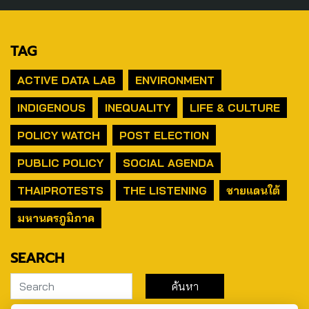
TAG
ACTIVE DATA LAB
ENVIRONMENT
INDIGENOUS
INEQUALITY
LIFE & CULTURE
POLICY WATCH
POST ELECTION
PUBLIC POLICY
SOCIAL AGENDA
THAIPROTESTS
THE LISTENING
ชายแดนใต้
มหานครภูมิภาค
SEARCH