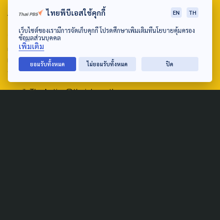
ABOUT US & CONTACT US
ไทยพีบีเอสใช้คุกกี้
EN
TH
เว็บไซต์ของเรามีการจัดเก็บคุกกี้ โปรดศึกษาเพิ่มเติมที่นโยบายคุ้มครอง
Address:
ข้อมูลส่วนบุคคล
เพิ่มเติม
ศูนย์สื่อสารวาระทางสังคมและนโยบายสาธารณะ องค์การกระจาย
เสียงและแพร่ภาพสาธารณะแห่งประเทศไทย (สำนักงานใหญ่) 145
ยอมรับทั้งหมด
ไม่ยอมรับทั้งหมด
ปิด
ถนนวิภาวดีรังสิต แขวงตลาดบางเขน เขตหลักสี่ กรุงเทพฯ 10210
email: TheActive@thaipbs.or.th
tel: 0-2790-2615
Public Policy
Social Agenda
Life & Culture
Politics
Social Movement
Global