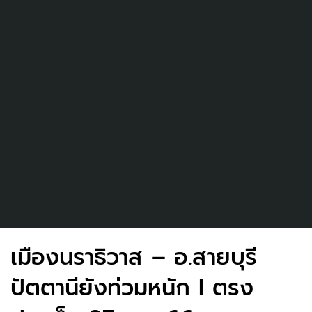
เมืองนราธิวาส – อ.สายบุรี
ปัตตานียังท่วมหนัก I ตรง