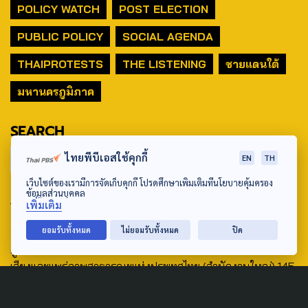
POLICY WATCH
POST ELECTION
PUBLIC POLICY
SOCIAL AGENDA
THAIPROTESTS
THE LISTENING
ชายแดนใต้
มหานครภูมิภาค
SEARCH
ไทยพีบีเอสใช้คุกกี้
EN
TH
เว็บไซต์ของเรามีการจัดเก็บคุกกี้ โปรดศึกษาเพิ่มเติมที่นโยบายคุ้มครอง
ข้อมูลส่วนบุคคล
ABOUT US & CONTACT US
เพิ่มเติม
Address:
ยอมรับทั้งหมด
ไม่ยอมรับทั้งหมด
ปิด
ศูนย์สื่อสารวาระทางสังคมและนโยบายสาธารณะ องค์การกระจาย
เสียงและแพร่ภาพสาธารณะแห่งประเทศไทย (สำนักงานใหญ่) 145
ถนนวิภาวดีรังสิต แขวงตลาดบางเขน เขตหลักสี่ กรุงเทพฯ 10210