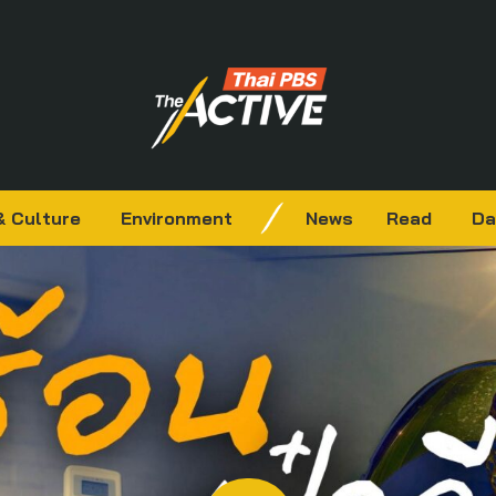
& Culture
Environment
News
Read
Da