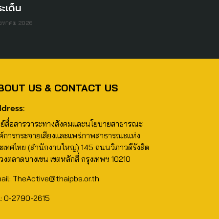
ะเด็น
ิงหาคม 2026
BOUT US & CONTACT US
dress:
นย์สื่อสารวาระทางสังคมและนโยบายสาธารณะ
ค์การกระจายเสียงและแพร่ภาพสาธารณะแห่ง
ะเทศไทย (สำนักงานใหญ่) 145 ถนนวิภาวดีรังสิต
วงตลาดบางเขน เขตหลักสี่ กรุงเทพฯ 10210
ail: TheActive@thaipbs.or.th
l: 0-2790-2615