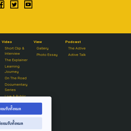
Video
View
Podcast
Short Clip &
Gallery
The Active
Interview
Photo Essay
Active Talk
The Explainer
Learning
Journey
On The Road
Documentary
Series
Live & Public
Forum
On air Clip
ยอมรับทั้งหมด
่ยอมรับทั้งหมด