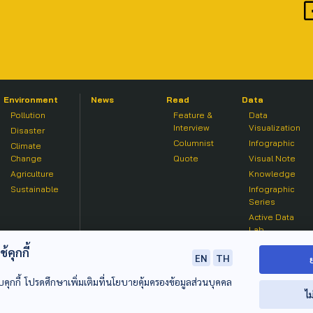
Environment
News
Read
Data
Pollution
Feature &
Data
Interview
Visualization
Disaster
Columnist
Infographic
Climate
Change
Quote
Visual Note
Agriculture
Knowledge
Sustainable
Infographic
Series
Active Data
Lab
คุกกี้
EN
TH
บคุกกี้ โปรดศึกษาเพิ่มเติมที่นโยบายคุ้มครองข้อมูลส่วนบุคคล
ไม