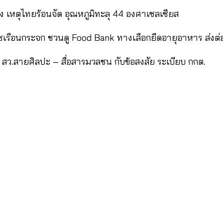
่ง เหตุไทยร้อนจัด อุณหภูมิทะลุ 44 องศาเซลเซียส
าซเรือนกระจก ชวนดู Food Bank ทางเลือกยืดอายุอาหาร ส่งต่
มัคร สว.สายศิลปะ – สื่อสารมวลชน กับข้อสงสัย ระเบียบ กกต.