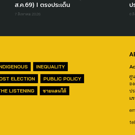
ส.ค.69) I ตรงประเด็น
ปร
7 สิงหาคม 2026
6 ส
A
Ad
INDIGENOUS
INEQUALITY
ศู
OST ELECTION
PUBLIC POLICY
อง
THE LISTENING
ชายแดนใต้
ปร
แข
em
te