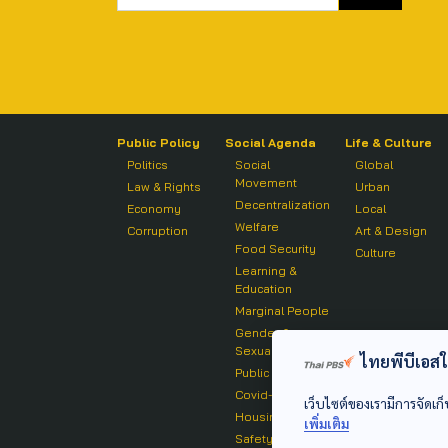
Public Policy
Social Agenda
Life & Culture
Politics
Social
Global
Movement
Law & Rights
Urban
Decentralization
Economy
Local
Welfare
Corruption
Art & Design
Food Security
Culture
Learning &
Education
Marginal People
Gender &
Sexuality
ไทยพีบีเอสใช้
Public Health
Covid-19
เว็บไซต์ของเรามีการจัดเก็
Housing
เพิ่มเติม
Safety