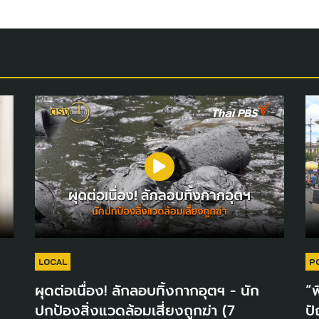
LOCAL
P
ผุดต่อเนื่อง! ลักลอบทิ้งกากอุตฯ - นัก
“พ
ปกป้องสิ่งแวดล้อมเสี่ยงถูกฆ่า (7
ปั