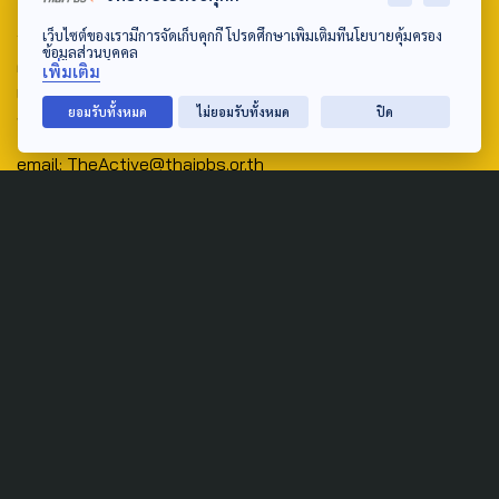
Address:
เว็บไซต์ของเรามีการจัดเก็บคุกกี้ โปรดศึกษาเพิ่มเติมที่นโยบายคุ้มครอง
ข้อมูลส่วนบุคคล
ศูนย์สื่อสารวาระทางสังคมและนโยบายสาธารณะ องค์การกระจาย
เพิ่มเติม
เสียงและแพร่ภาพสาธารณะแห่งประเทศไทย (สำนักงานใหญ่) 145
ยอมรับทั้งหมด
ไม่ยอมรับทั้งหมด
ปิด
ถนนวิภาวดีรังสิต แขวงตลาดบางเขน เขตหลักสี่ กรุงเทพฯ 10210
email: TheActive@thaipbs.or.th
tel: 0-2790-2615
Public Policy
Social Agenda
Life & Culture
Politics
Social Movement
Global
Law & Rights
Decentralization
Urban
Economy
Welfare
Local