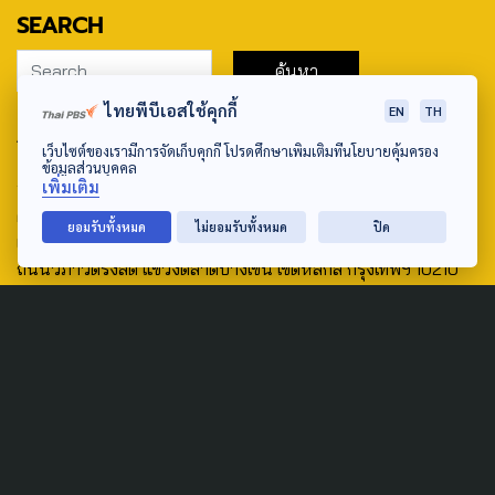
SEARCH
ไทยพีบีเอสใช้คุกกี้
EN
TH
ABOUT US & CONTACT US
เว็บไซต์ของเรามีการจัดเก็บคุกกี้ โปรดศึกษาเพิ่มเติมที่นโยบายคุ้มครอง
ข้อมูลส่วนบุคคล
Address:
เพิ่มเติม
ศูนย์สื่อสารวาระทางสังคมและนโยบายสาธารณะ องค์การกระจาย
ยอมรับทั้งหมด
ไม่ยอมรับทั้งหมด
ปิด
เสียงและแพร่ภาพสาธารณะแห่งประเทศไทย (สำนักงานใหญ่) 145
ถนนวิภาวดีรังสิต แขวงตลาดบางเขน เขตหลักสี่ กรุงเทพฯ 10210
email: TheActive@thaipbs.or.th
tel: 0-2790-2615