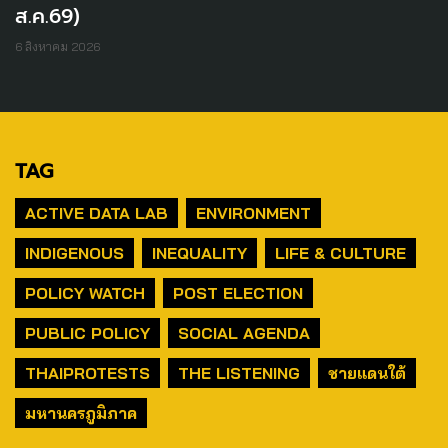
ส.ค.69)
6 สิงหาคม 2026
TAG
ACTIVE DATA LAB
ENVIRONMENT
INDIGENOUS
INEQUALITY
LIFE & CULTURE
POLICY WATCH
POST ELECTION
PUBLIC POLICY
SOCIAL AGENDA
THAIPROTESTS
THE LISTENING
ชายแดนใต้
มหานครภูมิภาค