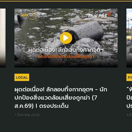
LOCAL
P
ผุดต่อเนื่อง! ลักลอบทิ้งกากอุตฯ - นัก
“พ
ปกป้องสิ่งแวดล้อมเสี่ยงถูกฆ่า (7
ปั
ส.ค.69) I ตรงประเด็น
ปร
7 สิงหาคม 2026
6 ส