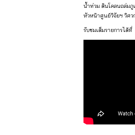
น้ำท่วม ดินโคลนถล่มภู
หัวหน้าศูนย์วิจัยฯ วิ
รับชมเต็มรายการได้ที่