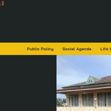
Public Policy
Social Agenda
Life 