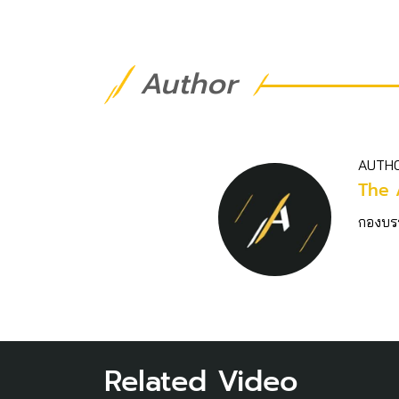
Author
AUTH
The 
กองบร
Related Video