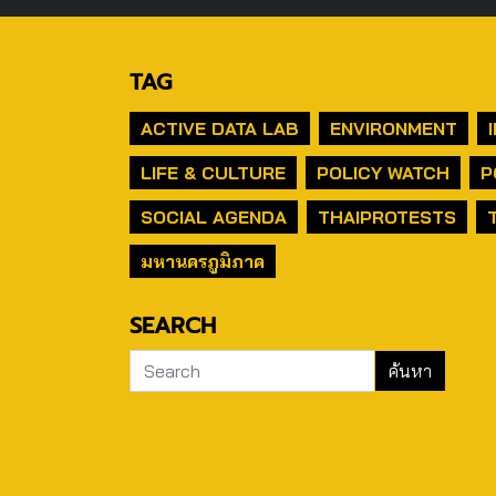
TAG
ACTIVE DATA LAB
ENVIRONMENT
LIFE & CULTURE
POLICY WATCH
P
SOCIAL AGENDA
THAIPROTESTS
มหานครภูมิภาค
SEARCH