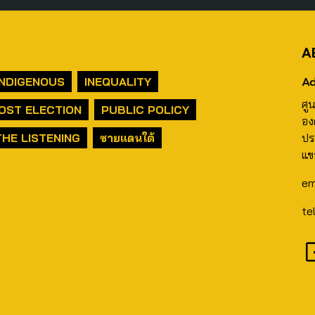
A
Ad
INDIGENOUS
INEQUALITY
ศู
OST ELECTION
PUBLIC POLICY
อง
THE LISTENING
ชายแดนใต้
ปร
แข
em
te