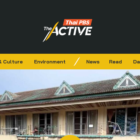
& Culture
Environment
News
Read
Da