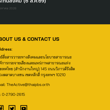
ะกันสังคม (6 ส.ค.69)
ิงหาคม 2026
BOUT US & CONTACT US
dress:
นย์สื่อสารวาระทางสังคมและนโยบายสาธารณะ
ค์การกระจายเสียงและแพร่ภาพสาธารณะแห่ง
ะเทศไทย (สำนักงานใหญ่) 145 ถนนวิภาวดีรังสิต
วงตลาดบางเขน เขตหลักสี่ กรุงเทพฯ 10210
ail: TheActive@thaipbs.or.th
l: 0-2790-2615