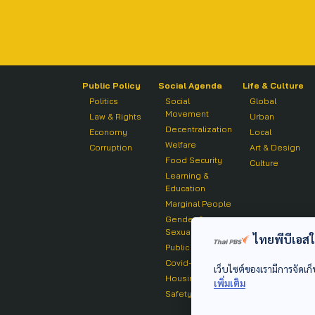
Public Policy
Social Agenda
Life & Culture
Politics
Social
Global
Movement
Law & Rights
Urban
Decentralization
Economy
Local
Welfare
Corruption
Art & Design
Food Security
Culture
Learning &
Education
Marginal People
Gender &
Sexuality
ไทยพีบีเอสใช้
Public Health
Covid-19
เว็บไซต์ของเรามีการจัดเก็
Housing
เพิ่มเติม
Safety