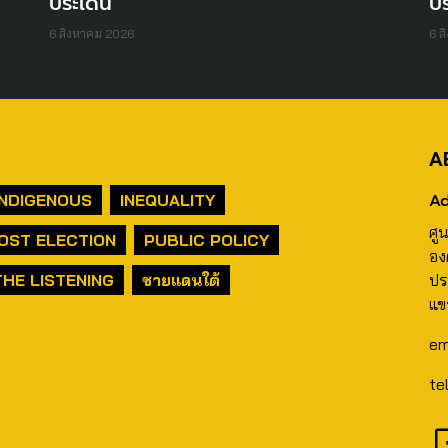
ประเด็น
ปร
6 สิงหาคม 2026
6 ส
A
Ad
INDIGENOUS
INEQUALITY
ศู
OST ELECTION
PUBLIC POLICY
อง
THE LISTENING
ชายแดนใต้
ปร
แข
em
te