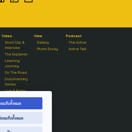
Video
View
Podcast
Short Clip &
Gallery
The Active
Interview
Photo Essay
Active Talk
The Explainer
Learning
Journey
On The Road
Documentary
Series
Live & Public
Forum
On air Clip
ยอมรับทั้งหมด
่ยอมรับทั้งหมด