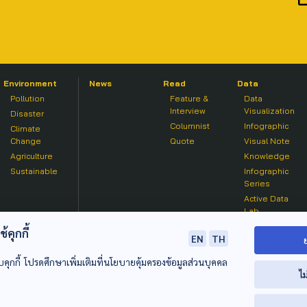
Environment
News
Read
Data
Pollution
Feature &
Data
Interview
Visualization
Disaster
Columnist
Infographic
Climate
Change
Quote
Visual Note
Agriculture
Knowledge
Sustainable
Infographic
Series
Active Data
Lab
คุกกี้
EN
TH
บคุกกี้ โปรดศึกษาเพิ่มเติมที่นโยบายคุ้มครองข้อมูลส่วนบุคคล
ไม