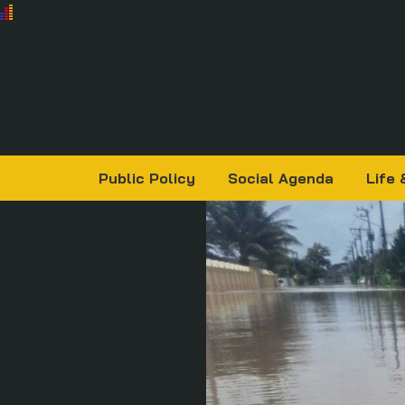
Public Policy
Social Agenda
Life 