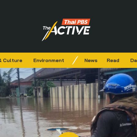
& Culture
Environment
News
Read
Da