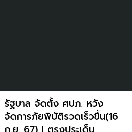
รัฐบาล จัดตั้ง ศปภ. หวัง
จัดการภัยพิบัติรวดเร็วขึ้น(16
ก.ย. 67) I ตรงประเด็น