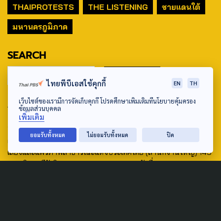
THAIPROTESTS
THE LISTENING
ชายแดนใต้
มหานครภูมิภาค
SEARCH
ไทยพีบีเอสใช้คุกกี้
EN
TH
เว็บไซต์ของเรามีการจัดเก็บคุกกี้ โปรดศึกษาเพิ่มเติมที่นโยบายคุ้มครอง
ABOUT US & CONTACT US
ข้อมูลส่วนบุคคล
เพิ่มเติม
Address:
ยอมรับทั้งหมด
ไม่ยอมรับทั้งหมด
ปิด
ศูนย์สื่อสารวาระทางสังคมและนโยบายสาธารณะ องค์การกระจาย
เสียงและแพร่ภาพสาธารณะแห่งประเทศไทย (สำนักงานใหญ่) 145
ถนนวิภาวดีรังสิต แขวงตลาดบางเขน เขตหลักสี่ กรุงเทพฯ 10210
email: TheActive@thaipbs.or.th
tel: 0-2790-2615