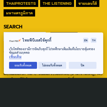
THAIPROTESTS
THE LISTENING
ชายแดนใต้
มหานครภูมิภาค
SEARCH
ไทยพีบีเอสใช้คุกกี้
EN
TH
เว็บไซต์ของเรามีการจัดเก็บคุกกี้ โปรดศึกษาเพิ่มเติมที่นโยบายคุ้มครอง
ABOUT US & CONTACT US
ข้อมูลส่วนบุคคล
เพิ่มเติม
Address:
ยอมรับทั้งหมด
ไม่ยอมรับทั้งหมด
ปิด
ศูนย์สื่อสารวาระทางสังคมและนโยบายสาธารณะ องค์การกระจาย
เสียงและแพร่ภาพสาธารณะแห่งประเทศไทย (สำนักงานใหญ่) 145
ถนนวิภาวดีรังสิต แขวงตลาดบางเขน เขตหลักสี่ กรุงเทพฯ 10210
email: TheActive@thaipbs.or.th
tel: 0-2790-2615