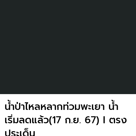
น้ำป่าไหลหลากท่วมพะเยา น้ำ
เริ่มลดแล้ว(17 ก.ย. 67) I ตรง
ประเด็น