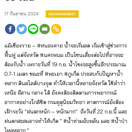
17 กันยายน 2024
ENVIRONMENT
แม้เชียงราย – #หนองคาย น้ำจะเริ่มลด เริ่มเข้าสู่ช่วงการ
ฟื้นฟู แต่จังหวัด #นครพนม เป็นโซนเสี่ยงต่อไปที่อาจจะ
ต้องรับน้ำ เพราะวันที่ 19 ก.ย. น้ำโขงจะสูงขึ้นอีกประมาณ
0.7-1 เมตร ขณะที่ #พะเยา #ภูเก็ต ประสบกับปัญหาน้ำ
หลาก ดินสไลด์บางจุด ทำให้เวลานี้หลายจังหวัด ใช้คำว่า
เหนือ อีสาน กลาง ใต้ ยังคงต้องติดตามการพยากรณ์
อากาศอย่างใกล้ชิด กรมอุตุนิยมวิทยา คาดการณ์ยังต้อง
เฝ้าระวัง “ฝนตกหนัก – หนักมาก” ถึงวันที่ 22 ก.ย.นี้ และ
ฝนตกสะสมอาจทำให้เกิด ” #น้ำท่วมฉับพลัน และ #น้ำป่า
ไหลหลาก “