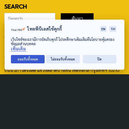
SEARCH
ไทยพีบีเอสใช้คุกกี้
EN
TH
ABOUT US & CONTACT US
เว็บไซต์ของเรามีการจัดเก็บคุกกี้ โปรดศึกษาเพิ่มเติมที่นโยบายคุ้มครอง
ข้อมูลส่วนบุคคล
Address:
เพิ่มเติม
ศูนย์สื่อสารวาระทางสังคมและนโยบายสาธารณะ องค์การกระจาย
ยอมรับทั้งหมด
ไม่ยอมรับทั้งหมด
ปิด
เสียงและแพร่ภาพสาธารณะแห่งประเทศไทย (สำนักงานใหญ่) 145
ถนนวิภาวดีรังสิต แขวงตลาดบางเขน เขตหลักสี่ กรุงเทพฯ 10210
email: TheActive@thaipbs.or.th
tel: 0-2790-2615