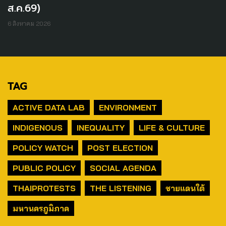
ส.ค.69)
6 สิงหาคม 2026
TAG
ACTIVE DATA LAB
ENVIRONMENT
INDIGENOUS
INEQUALITY
LIFE & CULTURE
POLICY WATCH
POST ELECTION
PUBLIC POLICY
SOCIAL AGENDA
THAIPROTESTS
THE LISTENING
ชายแดนใต้
มหานครภูมิภาค