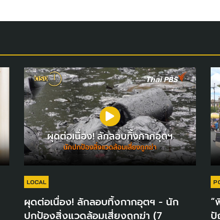
LOCAL
P
ผุดต่อเนื่อง! ลักลอบทิ้งกากอุตฯ - นัก
“พ
ปกป้องสิ่งแวดล้อมเสี่ยงถูกฆ่า (7
ปั