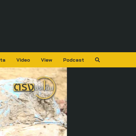
ta
Video
View
Podcast