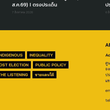
ส.ค.69) I ตรงประเด็น
ปร
7 สิงหาคม 2026
6 ส
A
Ad
INDIGENOUS
INEQUALITY
ศู
OST ELECTION
PUBLIC POLICY
อง
THE LISTENING
ชายแดนใต้
ปร
แข
em
te