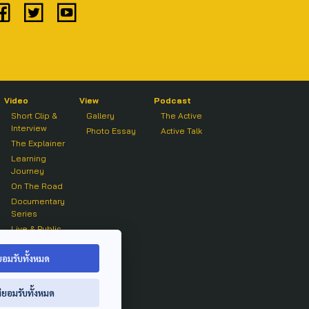
Video
View
Podcast
Short Clip &
Gallery
The Active
Interview
Photo Essay
Active Talk
The Explainer
Learning
Journey
On The Road
Documentary
Series
Live & Public
Forum
On air Clip
ยอมรับทั้งหมด
่ยอมรับทั้งหมด