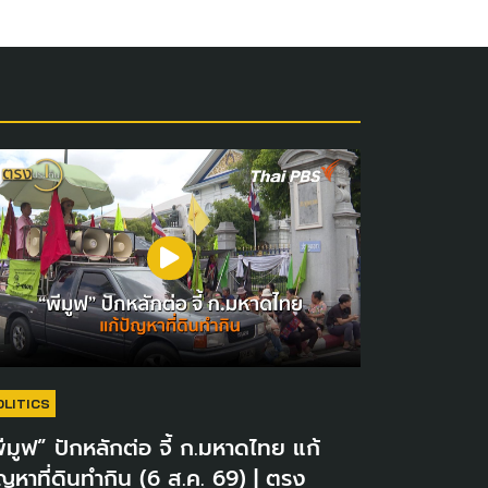
OLITICS
ีมูฟ” ปักหลักต่อ จี้ ก.มหาดไทย แก้
ญหาที่ดินทำกิน (6 ส.ค. 69) | ตรง