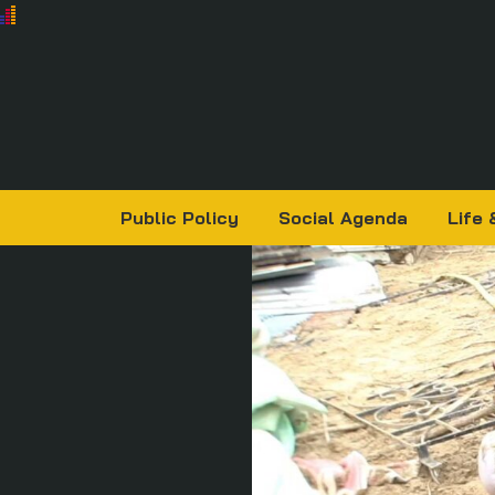
Public Policy
Social Agenda
Life 