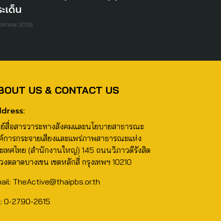
ะเด็น
ิงหาคม 2026
BOUT US & CONTACT US
dress:
นย์สื่อสารวาระทางสังคมและนโยบายสาธารณะ
ค์การกระจายเสียงและแพร่ภาพสาธารณะแห่ง
ะเทศไทย (สำนักงานใหญ่) 145 ถนนวิภาวดีรังสิต
วงตลาดบางเขน เขตหลักสี่ กรุงเทพฯ 10210
ail: TheActive@thaipbs.or.th
l: 0-2790-2615