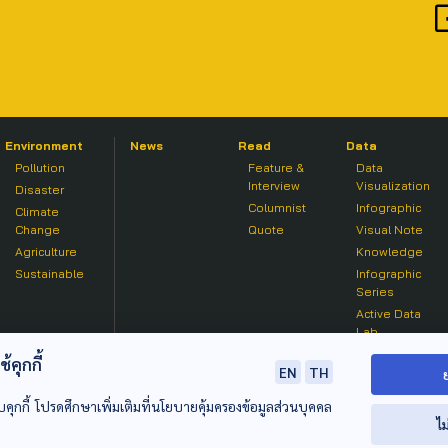
Environment
News
Read
Data
Pollution
Feature &
Data
Interview
Visualization
Disaster
Columnist
Infographic
Climate
Change
Quote
Visual Note
Agriculture
Knowledge
Sustainable
Infographic
Series
Active Data
Lab
คุกกี้
EN
TH
บคุกกี้ โปรดศึกษาเพิ่มเติมที่นโยบายคุ้มครองข้อมูลส่วนบุคคล
ไม