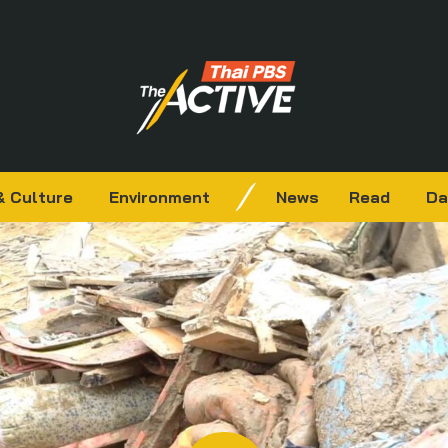
& Culture
Environment
News
Read
Da