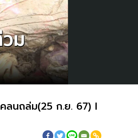
โคลนถล่ม(25 ก.ย. 67) I