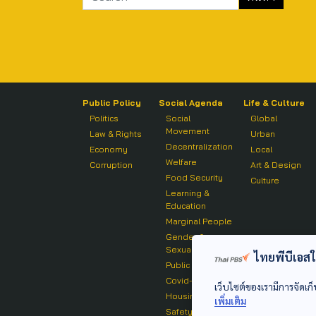
Public Policy
Social Agenda
Life & Culture
Politics
Social
Global
Movement
Law & Rights
Urban
Decentralization
Economy
Local
Welfare
Corruption
Art & Design
Food Security
Culture
Learning &
Education
Marginal People
Gender &
Sexuality
ไทยพีบีเอสใช้
Public Health
Covid-19
เว็บไซต์ของเรามีการจัดเก็
Housing
เพิ่มเติม
Safety