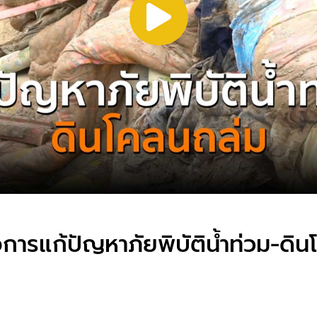
การแก้ปัญหาภัยพิบัติน้ำท่วม-ดิน