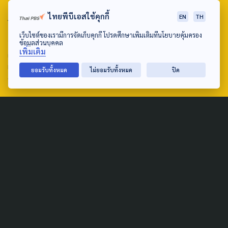
ABOUT US & CONTACT US
ไทยพีบีเอสใช้คุกกี้
EN
TH
เว็บไซต์ของเรามีการจัดเก็บคุกกี้ โปรดศึกษาเพิ่มเติมที่นโยบายคุ้มครอง
Address:
ข้อมูลส่วนบุคคล
เพิ่มเติม
ศูนย์สื่อสารวาระทางสังคมและนโยบายสาธารณะ องค์การกระจาย
เสียงและแพร่ภาพสาธารณะแห่งประเทศไทย (สำนักงานใหญ่) 145
ยอมรับทั้งหมด
ไม่ยอมรับทั้งหมด
ปิด
ถนนวิภาวดีรังสิต แขวงตลาดบางเขน เขตหลักสี่ กรุงเทพฯ 10210
email: TheActive@thaipbs.or.th
tel: 0-2790-2615
Public Policy
Social Agenda
Life & Culture
Politics
Social Movement
Global