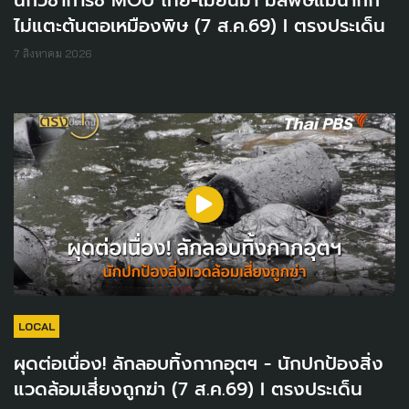
นักวิชาการชี้ MOU ไทย-เมียนมา มลพิษแม่น้ำกก
ไม่แตะต้นตอเหมืองพิษ (7 ส.ค.69) I ตรงประเด็น
7 สิงหาคม 2026
LOCAL
ผุดต่อเนื่อง! ลักลอบทิ้งกากอุตฯ - นักปกป้องสิ่ง
แวดล้อมเสี่ยงถูกฆ่า (7 ส.ค.69) I ตรงประเด็น