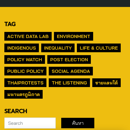
TAG
ACTIVE DATA LAB
ENVIRONMENT
INDIGENOUS
INEQUALITY
LIFE & CULTURE
POLICY WATCH
POST ELECTION
PUBLIC POLICY
SOCIAL AGENDA
THAIPROTESTS
THE LISTENING
ชายแดนใต้
มหานครภูมิภาค
SEARCH