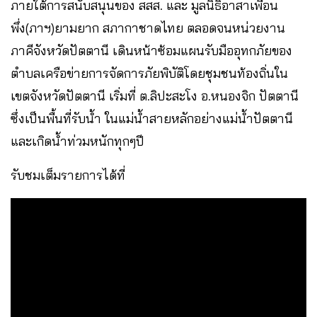
ภายใต้การสนับสนุนของ สสส. และ มูลนิธิอาสาเพื่อน
พึ่ง(ภาฯ)ยามยาก สภากาชาดไทย ตลอดจนหน่วยงาน
ภาคีจังหวัดปัตตานี เดินหน้าซ้อมแผนรับมืออุทกภัยของ
ตำบลเครือข่ายการจัดการภัยพิบัติโดยชุมชนท้องถิ่นใน
เขตจังหวัดปัตตานี เริ่มที่ ต.ลิปะสะโง อ.หนองจิก ปัตตานี
ซึ่งเป็นพื้นที่รับน้ำ ในแม่น้ำสายหลักอย่างแม่น้ำปัตตานี
และเกิดน้ำท่วมหนักทุกๆปี
รับชมเต็มรายการได้ที่