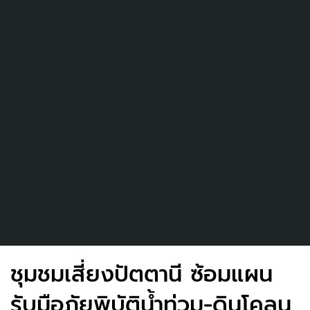
ชุมชมเสี่ยงปัตตานี ซ้อมแผน
รับมือภัยพิบัติน้ำท่วม-ดินโคลน