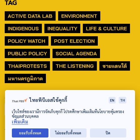
TAG
ACTIVE DATA LAB
ENVIRONMENT
INDIGENOUS
INEQUALITY
LIFE & CULTURE
POLICY WATCH
POST ELECTION
PUBLIC POLICY
SOCIAL AGENDA
THAIPROTESTS
THE LISTENING
ชายแดนใต้
มหานครภูมิภาค
SEARCH
ไทยพีบีเอสใช้คุกกี้
EN
TH
เว็บไซต์ของเรามีการจัดเก็บคุกกี้ โปรดศึกษาเพิ่มเติมที่นโยบายคุ้มครอง
ข้อมูลส่วนบุคคล
เพิ่มเติม
ABOUT US & CONTACT US
ยอมรับทั้งหมด
ไม่ยอมรับทั้งหมด
ปิด