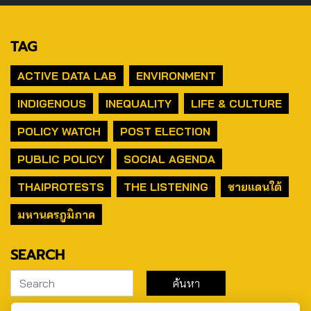
TAG
ACTIVE DATA LAB
ENVIRONMENT
INDIGENOUS
INEQUALITY
LIFE & CULTURE
POLICY WATCH
POST ELECTION
PUBLIC POLICY
SOCIAL AGENDA
THAIPROTESTS
THE LISTENING
ชายแดนใต้
มหานครภูมิภาค
SEARCH