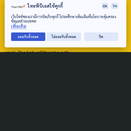
ABOUT US & CONTACT US
ไทยพีบีเอสใช้คุกกี้
EN
TH
เว็บไซต์ของเรามีการจัดเก็บคุกกี้ โปรดศึกษาเพิ่มเติมที่นโยบายคุ้มครอง
Address:
ข้อมูลส่วนบุคคล
เพิ่มเติม
ศูนย์สื่อสารวาระทางสังคมและนโยบายสาธารณะ องค์การกระจาย
เสียงและแพร่ภาพสาธารณะแห่งประเทศไทย (สำนักงานใหญ่) 145
ยอมรับทั้งหมด
ไม่ยอมรับทั้งหมด
ปิด
ถนนวิภาวดีรังสิต แขวงตลาดบางเขน เขตหลักสี่ กรุงเทพฯ 10210
email: TheActive@thaipbs.or.th
tel: 0-2790-2615
Public Policy
Social Agenda
Life & Culture
Politics
Social Movement
Global