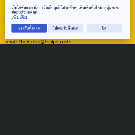
Address:
เว็บไซต์ของเรามีการจัดเก็บคุกกี้ โปรดศึกษาเพิ่มเติมที่นโยบายคุ้มครอง
ข้อมูลส่วนบุคคล
ศูนย์สื่อสารวาระทางสังคมและนโยบายสาธารณะ องค์การกระจาย
เพิ่มเติม
เสียงและแพร่ภาพสาธารณะแห่งประเทศไทย (สำนักงานใหญ่) 145
ยอมรับทั้งหมด
ไม่ยอมรับทั้งหมด
ปิด
ถนนวิภาวดีรังสิต แขวงตลาดบางเขน เขตหลักสี่ กรุงเทพฯ 10210
email: TheActive@thaipbs.or.th
tel: 0-2790-2615
Public Policy
Social Agenda
Life & Culture
Politics
Social Movement
Global
Law & Rights
Decentralization
Urban
Economy
Welfare
Local