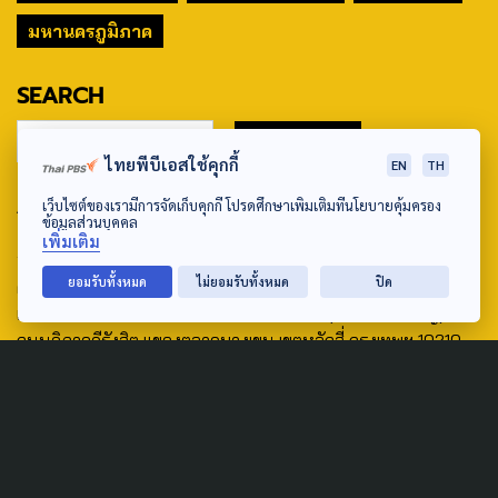
มหานครภูมิภาค
SEARCH
ไทยพีบีเอสใช้คุกกี้
EN
TH
ABOUT US & CONTACT US
เว็บไซต์ของเรามีการจัดเก็บคุกกี้ โปรดศึกษาเพิ่มเติมที่นโยบายคุ้มครอง
ข้อมูลส่วนบุคคล
เพิ่มเติม
Address:
ยอมรับทั้งหมด
ไม่ยอมรับทั้งหมด
ปิด
ศูนย์สื่อสารวาระทางสังคมและนโยบายสาธารณะ องค์การกระจาย
เสียงและแพร่ภาพสาธารณะแห่งประเทศไทย (สำนักงานใหญ่) 145
ถนนวิภาวดีรังสิต แขวงตลาดบางเขน เขตหลักสี่ กรุงเทพฯ 10210
email: TheActive@thaipbs.or.th
tel: 0-2790-2615