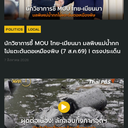
POLITICS
LOCAL
นักวิชาการชี้ MOU ไทย-เมียนมา มลพิษแม่น้ำกก
ไม่แตะต้นตอเหมืองพิษ (7 ส.ค.69) I ตรงประเด็น
7 สิงหาคม 2026