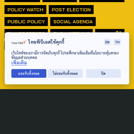
POLICY WATCH
POST ELECTION
PUBLIC POLICY
SOCIAL AGENDA
THAIPROTESTS
THE LISTENING
ชายแดนใต้
ไทยพีบีเอสใช้คุกกี้
EN
TH
มหานครภูมิภาค
เว็บไซต์ของเรามีการจัดเก็บคุกกี้ โปรดศึกษาเพิ่มเติมที่นโยบายคุ้มครอง
ข้อมูลส่วนบุคคล
SEARCH
เพิ่มเติม
ยอมรับทั้งหมด
ไม่ยอมรับทั้งหมด
ปิด
ABOUT US & CONTACT US
Address:
ศูนย์สื่อสารวาระทางสังคมและนโยบายสาธารณะ องค์การกระจาย
เสียงและแพร่ภาพสาธารณะแห่งประเทศไทย (สำนักงานใหญ่) 145
ถนนวิภาวดีรังสิต แขวงตลาดบางเขน เขตหลักสี่ กรุงเทพฯ 10210