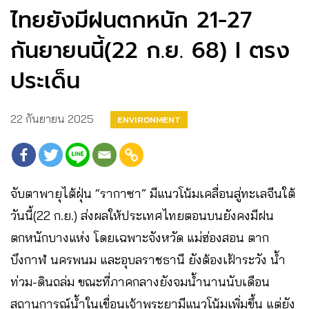
ไทยยังมีฝนตกหนัก 21-27
กันยายนนี้(22 ก.ย. 68) I ตรง
ประเด็น
22 กันยายน 2025
ENVIRONMENT
จับตาพายุไต้ฝุ่น “รากาซา” มีแนวโน้มเคลื่อนสู่ทะเลจีนใต้
วันนี้(22 ก.ย.) ส่งผลให้ประเทศไทยตอนบนยังคงมีฝน
ตกหนักบางแห่ง โดยเฉพาะจังหวัด แม่ฮ่องสอน ตาก
บึงกาฬ นครพนม และอุบลราชธานี ยังต้องเฝ้าระวัง น้ำ
ท่วม-ดินถล่ม ขณะที่ภาคกลางยังจมน้ำนานนับเดือน
สถานการณ์น้ำในเขื่อนเจ้าพระยามีแนวโน้มเพิ่มขึ้น แต่ยัง