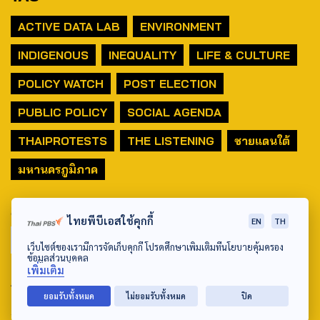
ACTIVE DATA LAB
ENVIRONMENT
INDIGENOUS
INEQUALITY
LIFE & CULTURE
POLICY WATCH
POST ELECTION
PUBLIC POLICY
SOCIAL AGENDA
THAIPROTESTS
THE LISTENING
ชายแดนใต้
มหานครภูมิภาค
SEARCH
ไทยพีบีเอสใช้คุกกี้
EN
TH
เว็บไซต์ของเรามีการจัดเก็บคุกกี้ โปรดศึกษาเพิ่มเติมที่นโยบายคุ้มครอง
ข้อมูลส่วนบุคคล
เพิ่มเติม
ABOUT US & CONTACT US
ยอมรับทั้งหมด
ไม่ยอมรับทั้งหมด
ปิด
Address: