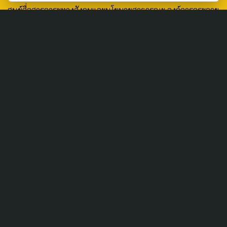
ศูนย์สื่อสารวาระทางสังคมและนโยบายสาธารณะ องค์การกระจาย
เสียงและแพร่ภาพสาธารณะแห่งประเทศไทย (สำนักงานใหญ่) 145
ถนนวิภาวดีรังสิต แขวงตลาดบางเขน เขตหลักสี่ กรุงเทพฯ 10210
email: TheActive@thaipbs.or.th
tel: 0-2790-2615
Public Policy
Social Agenda
Life & Culture
Politics
Social Movement
Global
Law & Rights
Decentralization
Urban
Economy
Welfare
Local
Corruption
Food Security
Art & Design
Learning &
Culture