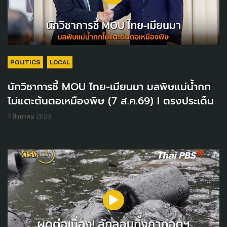
POLITICS
LOCAL
นักวิชาการชี้ MOU ไทย-เมียนมา มลพิษแม่น้ำกก
ไม่แตะต้นตอเหมืองพิษ (7 ส.ค.69) I ตรงประเด็น
7 สิงหาคม 2026