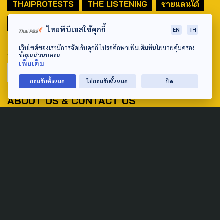
THAIPROTESTS
THE LISTENING
ชายแดนใต้
มหานครภูมิภาค
ไทยพีบีเอสใช้คุกกี้
EN
TH
เว็บไซต์ของเรามีการจัดเก็บคุกกี้ โปรดศึกษาเพิ่มเติมที่นโยบายคุ้มครอง
SEARCH
ข้อมูลส่วนบุคคล
เพิ่มเติม
ยอมรับทั้งหมด
ไม่ยอมรับทั้งหมด
ปิด
ABOUT US & CONTACT US
Address:
ศูนย์สื่อสารวาระทางสังคมและนโยบายสาธารณะ องค์การกระจาย
เสียงและแพร่ภาพสาธารณะแห่งประเทศไทย (สำนักงานใหญ่) 145
ถนนวิภาวดีรังสิต แขวงตลาดบางเขน เขตหลักสี่ กรุงเทพฯ 10210
email: TheActive@thaipbs.or.th
tel: 0-2790-2615