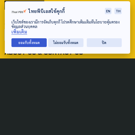
มหานครภูมิภาค
ไทยพีบีเอสใช้คุกกี้
EN
TH
SEARCH
เว็บไซต์ของเรามีการจัดเก็บคุกกี้ โปรดศึกษาเพิ่มเติมที่นโยบายคุ้มครอง
ข้อมูลส่วนบุคคล
เพิ่มเติม
ยอมรับทั้งหมด
ไม่ยอมรับทั้งหมด
ปิด
ABOUT US & CONTACT US
Address:
ศูนย์สื่อสารวาระทางสังคมและนโยบายสาธารณะ องค์การกระจาย
เสียงและแพร่ภาพสาธารณะแห่งประเทศไทย (สำนักงานใหญ่) 145
ถนนวิภาวดีรังสิต แขวงตลาดบางเขน เขตหลักสี่ กรุงเทพฯ 10210
email: TheActive@thaipbs.or.th
tel: 0-2790-2615