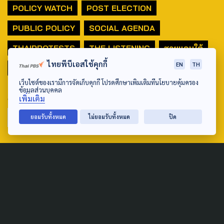
POLICY WATCH
POST ELECTION
PUBLIC POLICY
SOCIAL AGENDA
THAIPROTESTS
THE LISTENING
ชายแดนใต้
ไทยพีบีเอสใช้คุกกี้
EN
TH
มหานครภูมิภาค
เว็บไซต์ของเรามีการจัดเก็บคุกกี้ โปรดศึกษาเพิ่มเติมที่นโยบายคุ้มครอง
ข้อมูลส่วนบุคคล
SEARCH
เพิ่มเติม
ยอมรับทั้งหมด
ไม่ยอมรับทั้งหมด
ปิด
ABOUT US & CONTACT US
Address:
ศูนย์สื่อสารวาระทางสังคมและนโยบายสาธารณะ องค์การกระจาย
เสียงและแพร่ภาพสาธารณะแห่งประเทศไทย (สำนักงานใหญ่) 145
ถนนวิภาวดีรังสิต แขวงตลาดบางเขน เขตหลักสี่ กรุงเทพฯ 10210