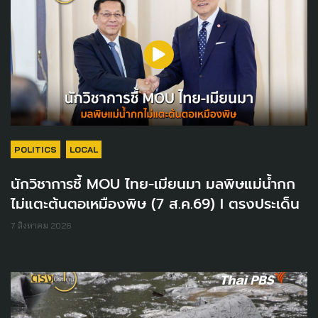
POLITICS
LOCAL
นักวิชาการชี้ MOU ไทย-เมียนมา มลพิษแม่น้ำกก
ไม่แตะต้นตอเหมืองพิษ (7 ส.ค.69) I ตรงประเด็น
7 สิงหาคม 2026