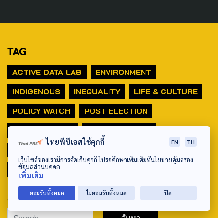
TAG
ACTIVE DATA LAB
ENVIRONMENT
INDIGENOUS
INEQUALITY
LIFE & CULTURE
POLICY WATCH
POST ELECTION
PUBLIC POLICY
SOCIAL AGENDA
ไทยพีบีเอสใช้คุกกี้
EN
TH
THAIPROTESTS
THE LISTENING
ชายแดนใต้
เว็บไซต์ของเรามีการจัดเก็บคุกกี้ โปรดศึกษาเพิ่มเติมที่นโยบายคุ้มครอง
ข้อมูลส่วนบุคคล
มหานครภูมิภาค
เพิ่มเติม
ยอมรับทั้งหมด
ไม่ยอมรับทั้งหมด
ปิด
SEARCH