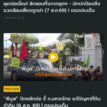
ผุดต่อเนื่อง! ลักลอบทิ้งกากอุตฯ - นักปกป้องสิ่ง
แวดล้อมเสี่ยงถูกฆ่า (7 ส.ค.69) I ตรงประเด็น
7 สิงหาคม 2026
POLITICS
“พีมูฟ” ปักหลักต่อ จี้ ก.มหาดไทย แก้ปัญหาที่ดิน
ทำกิน (6 ส.ค. 69) | ตรงประเด็น