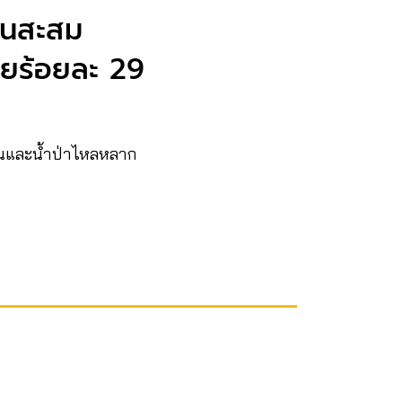
ฝนสะสม
ี่ยร้อยละ 29
พลันและน้ำป่าไหลหลาก