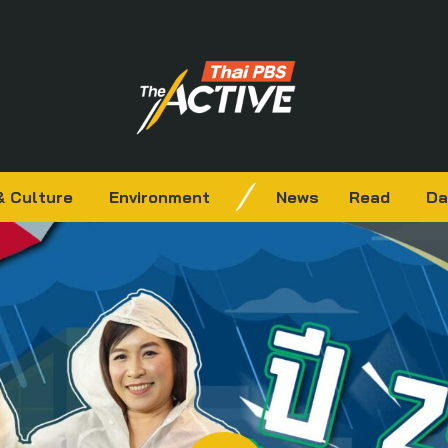
& Culture
Environment
News
Read
Da