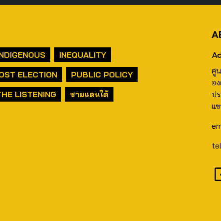
A
Ad
INDIGENOUS
INEQUALITY
ศู
OST ELECTION
PUBLIC POLICY
อง
THE LISTENING
ชายแดนใต้
ปร
แข
em
te