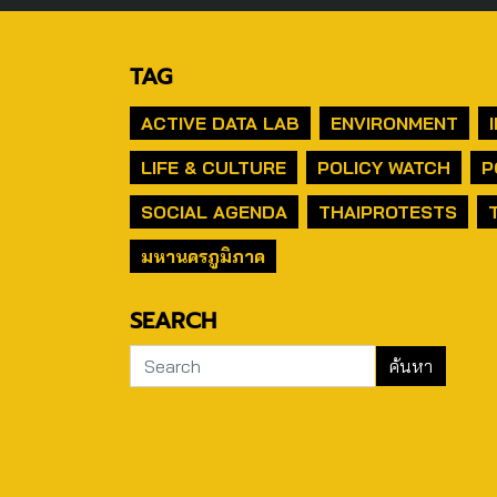
TAG
ACTIVE DATA LAB
ENVIRONMENT
LIFE & CULTURE
POLICY WATCH
P
SOCIAL AGENDA
THAIPROTESTS
มหานครภูมิภาค
SEARCH