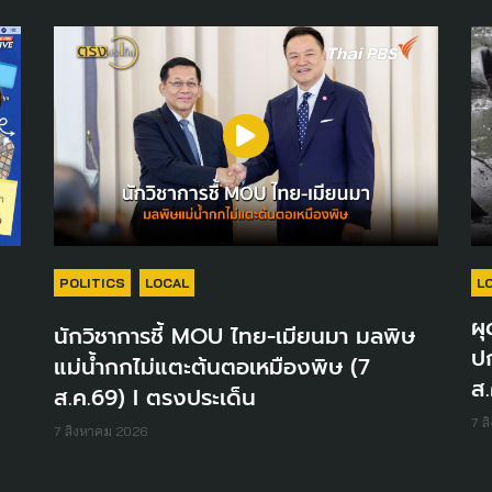
POLITICS
LOCAL
L
ผุ
นักวิชาการชี้ MOU ไทย-เมียนมา มลพิษ
ปก
แม่น้ำกกไม่แตะต้นตอเหมืองพิษ (7
ส.
ส.ค.69) I ตรงประเด็น
7 ส
7 สิงหาคม 2026