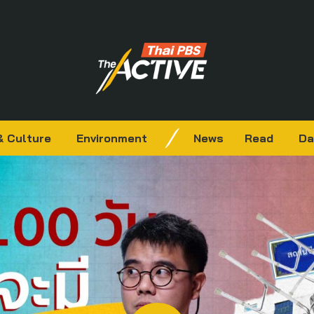
& Culture
Environment
News
Read
Da