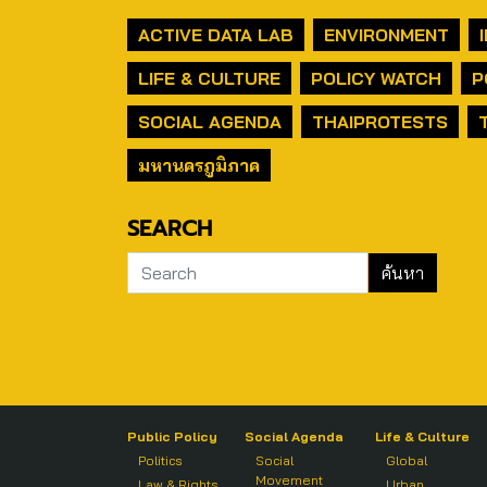
ACTIVE DATA LAB
ENVIRONMENT
LIFE & CULTURE
POLICY WATCH
P
SOCIAL AGENDA
THAIPROTESTS
มหานครภูมิภาค
SEARCH
Public Policy
Social Agenda
Life & Culture
Politics
Social
Global
Movement
Law & Rights
Urban