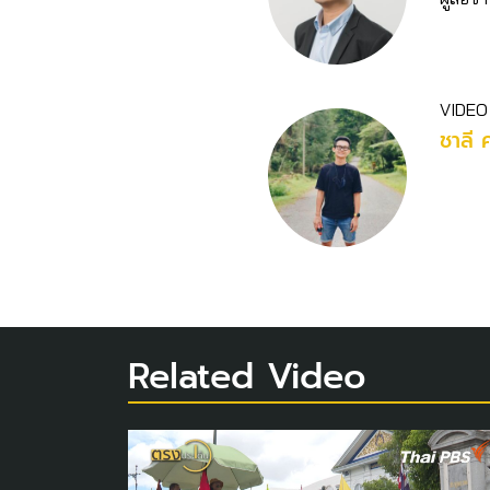
VIDEO
ชาลี 
Related Video