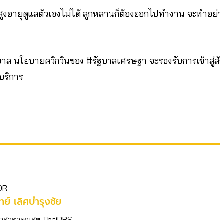
อผู้สูงอายุดูแลตัวเองไม่ได้ ลูกหลานก็ต้องออกไปทำงาน จะทำอย
ิบาล นโยบายควิกวินของ #รัฐบาลเศรษฐา จะรองรับการเข้าสู่สั
้บริการ
OR
ิทย์​ เลิศบำรุงชัย
อข่าวสาธารณสุข ThaiPBS