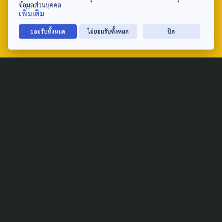
tel: 0-2790-2615
ข้อมูลส่วนบุคคล
เพิ่มเติม
ยอมรับทั้งหมด
ไม่ยอมรับทั้งหมด
ปิด
Public Policy
Social Agenda
Life & Culture
Politics
Social Movement
Global
Law & Rights
Decentralization
Urban
Economy
Welfare
Local
Corruption
Food Security
Art & Design
Learning &
Culture
Education
Marginal People
Gender &
Sexuality
Public Health
Covid-19
Housing