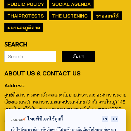
PUBLIC POLICY
SOCIAL AGENDA
THAIPROTESTS
THE LISTENING
ชายแดนใต้
มหานครภูมิภาค
SEARCH
ABOUT US & CONTACT US
Address:
ศูนย์สื่อสารวาระทางสังคมและนโยบายสาธารณะ องค์การกระจาย
เสียงและแพร่ภาพสาธารณะแห่งประเทศไทย (สำนักงานใหญ่) 145
ถนนวิภาวดีรังสิต แขวงตลาดบางเขน เขตหลักสี่ กรุงเทพฯ 10210
ไทยพีบีเอสใช้คุกกี้
EN
TH
email: TheActive@thaipbs.or.th
เว็บไซต์ของเรามีการจัดเก็บคุกกี้ โปรดศึกษาเพิ่มเติมที่นโยบายคุ้มครอง