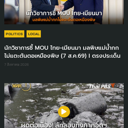
POLITICS
LOCAL
นักวิชาการชี้ MOU ไทย-เมียนมา มลพิษแม่น้ำกก
ไม่แตะต้นตอเหมืองพิษ (7 ส.ค.69) I ตรงประเด็น
7 สิงหาคม 2026