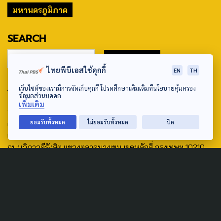
มหานครภูมิภาค
SEARCH
ไทยพีบีเอสใช้คุกกี้
EN
TH
ABOUT US & CONTACT US
เว็บไซต์ของเรามีการจัดเก็บคุกกี้ โปรดศึกษาเพิ่มเติมที่นโยบายคุ้มครอง
ข้อมูลส่วนบุคคล
เพิ่มเติม
Address:
ศูนย์สื่อสารวาระทางสังคมและนโยบายสาธารณะ องค์การกระจาย
ยอมรับทั้งหมด
ไม่ยอมรับทั้งหมด
ปิด
เสียงและแพร่ภาพสาธารณะแห่งประเทศไทย (สำนักงานใหญ่) 145
ถนนวิภาวดีรังสิต แขวงตลาดบางเขน เขตหลักสี่ กรุงเทพฯ 10210
email: TheActive@thaipbs.or.th
tel: 0-2790-2615