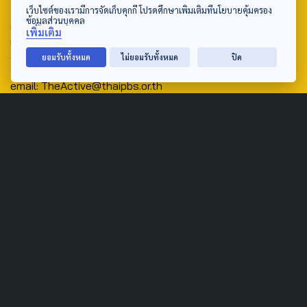
Address:
เว็บไซต์ของเรามีการจัดเก็บคุกกี้ โปรดศึกษาเพิ่มเติมที่นโยบายคุ้มครอง
ข้อมูลส่วนบุคคล
ศูนย์สื่อสารวาระทางสังคมและนโยบายสาธารณะ องค์การกระจาย
เพิ่มเติม
เสียงและแพร่ภาพสาธารณะแห่งประเทศไทย (สำนักงานใหญ่) 145
ถนนวิภาวดีรังสิต แขวงตลาดบางเขน เขตหลักสี่ กรุงเทพฯ 10210
ยอมรับทั้งหมด
ไม่ยอมรับทั้งหมด
ปิด
email: TheActive@thaipbs.or.th
tel: 0-2790-2615
Public Policy
Social Agenda
Life & Culture
Politics
Social Movement
Global
Law & Rights
Decentralization
Urban
Economy
Welfare
Local
Corruption
Food Security
Art & Design