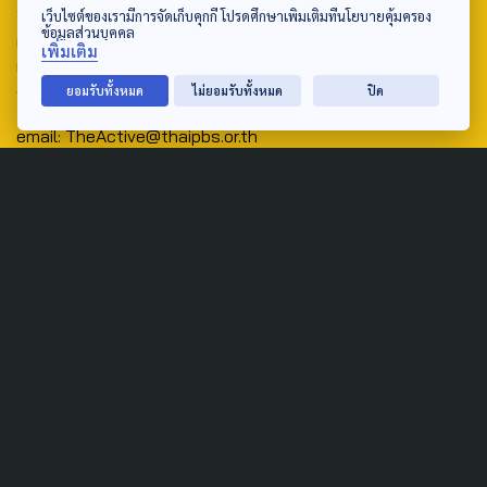
Address:
เว็บไซต์ของเรามีการจัดเก็บคุกกี้ โปรดศึกษาเพิ่มเติมที่นโยบายคุ้มครอง
ข้อมูลส่วนบุคคล
ศูนย์สื่อสารวาระทางสังคมและนโยบายสาธารณะ องค์การกระจาย
เพิ่มเติม
เสียงและแพร่ภาพสาธารณะแห่งประเทศไทย (สำนักงานใหญ่) 145
ถนนวิภาวดีรังสิต แขวงตลาดบางเขน เขตหลักสี่ กรุงเทพฯ 10210
ยอมรับทั้งหมด
ไม่ยอมรับทั้งหมด
ปิด
email: TheActive@thaipbs.or.th
tel: 0-2790-2615
Public Policy
Social Agenda
Life & Culture
Politics
Social Movement
Global
Law & Rights
Decentralization
Urban
Economy
Welfare
Local
Corruption
Food Security
Art & Design