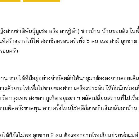
ิงสาวชาติพันธุ์มูเชอ หรือ ลาหู่(ดำ) ชาวบ้าน บ้านขอบด้ง ในพ
นที่สร้างจากไม้ไผ่ สมาชิกครอบครัวทั้ง 5 คน เธอ สามี ลูกชา
ครอบครัว
ัย งาน รายได้ที่มีอยู่อย่างจำกัดผลักให้นาฮูมาต้องลงจากดอยเด
งด้วยรถไฟเพื่อไปขายของฝาก เครื่องประดับ ให้กับนักท่องเที่
ด กรุงเทพ สงขลา ภูเก็ต อยุธยา ฯ ผลัดเปลี่ยนสถานที่ไปเรื่อย
ามผิดหวังขาดทุน หากครั้งไหนโชคดีก็อาจกำเงินกลับมาบ้าน
้ก็ยังไม่พอ ลูกชาย 2 คน ต้องออกจากโรงเรียนช่วยพ่อแม่ท