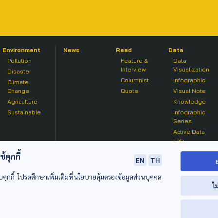
Environment
News
Read
Data
Pollution
Feature &
Data
Interview
Visualization
Disaster
Columnist
Infographic
Climate
Change
Quote
Visual Note
Agriculture
Knowledge
Sustainable
Infographic
Series
Active Data
Lab
คุกกี้
EN
TH
บคุกกี้ โปรดศึกษาเพิ่มเติมที่นโยบายคุ้มครองข้อมูลส่วนบุคคล
ไม