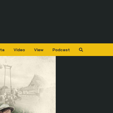
ta
Video
View
Podcast