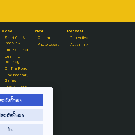
Video
View
Podcast
Short Clip &
Gallery
The Active
Interview
Photo Essay
Active Talk
The Explainer
Learning
Journey
On The Road
Documentary
Series
Live & Public
Forum
On air Clip
ยอมรับทั้งหมด
่ยอมรับทั้งหมด
ปิด