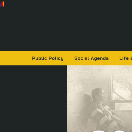
Public Policy
Social Agenda
Life 