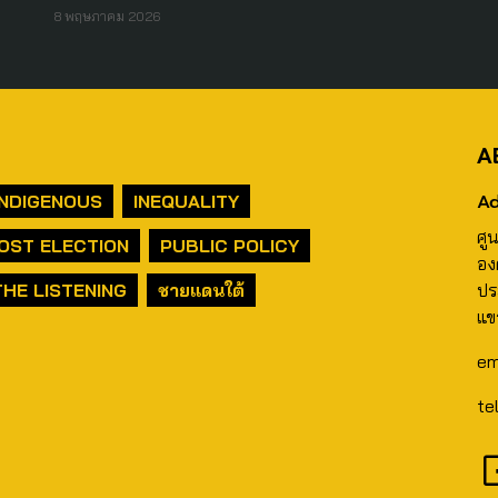
8 พฤษภาคม 2026
A
Ad
INDIGENOUS
INEQUALITY
ศู
OST ELECTION
PUBLIC POLICY
อง
THE LISTENING
ชายแดนใต้
ปร
แข
em
te