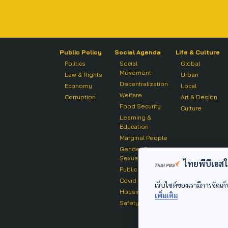
Public Policy
Social Agenda
Life & Culture
Politics
Social
Global
Movement
Law & Rights
Urban
Decentralization
Economy
Local
Welfare
Corruption
Art & Design
Food Security
Culture
Learning &
Education
Marginal People
Gender &
Sexuality
ไทยพีบีเอสใช้
Public Health
Covid-19
เว็บไซต์ของเรามีการจัดเก็
Housing
เพิ่มเติม
Safety