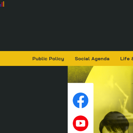
Public Policy
Social Agenda
Life 