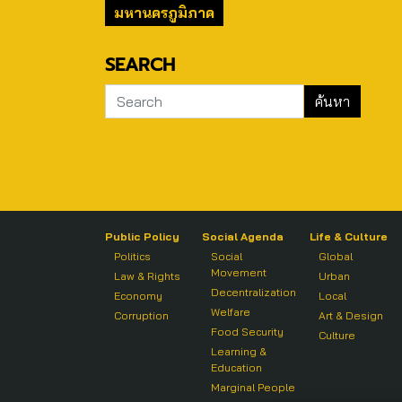
มหานครภูมิภาค
SEARCH
Public Policy
Social Agenda
Life & Culture
Politics
Social
Global
Movement
Law & Rights
Urban
Decentralization
Economy
Local
Welfare
Corruption
Art & Design
Food Security
Culture
Learning &
Education
Marginal People