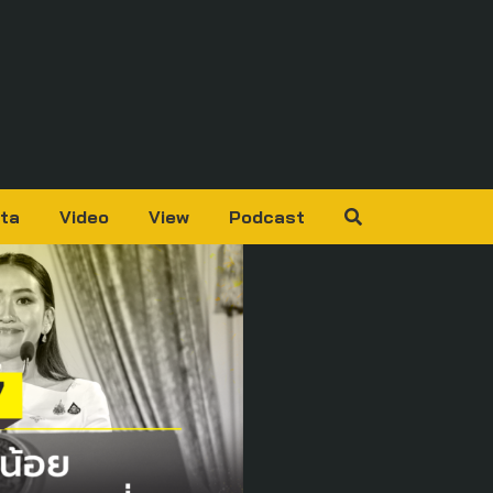
ta
Video
View
Podcast