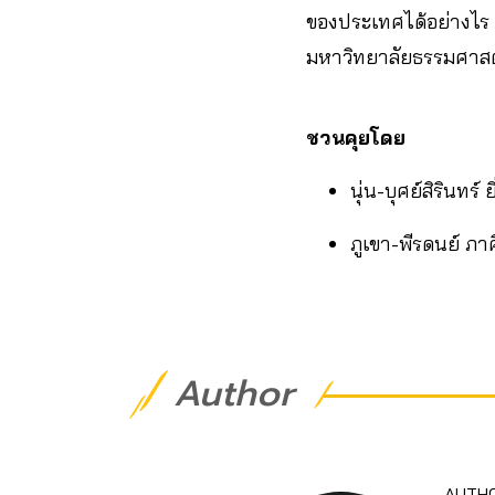
ของประเทศได้อย่างไร 
มหาวิทยาลัยธรรมศาสต
ชวนคุยโดย
นุ่น-บุศย์สิรินทร์ ย
ภูเขา-พีรดนย์ ภา
Author
AUTH