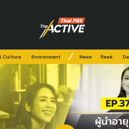
& Culture
Environment
News
Read
Da