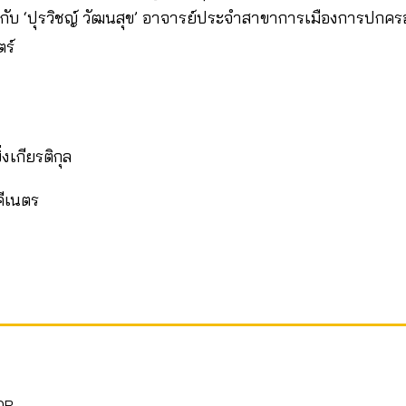
กับ ‘ปุรวิชญ์ วัฒนสุข’ อาจารย์ประจำสาขาการเมืองการปกค
ร์
ิ่งเกียรติกุล
คีเนตร
OR