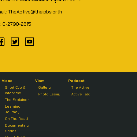
ail: TheActive@thaipbs.or.th
l: 0-2790-2615
Video
View
Podcast
Short Clip &
Gallery
The Active
Interview
Photo Essay
Active Talk
The Explainer
Learning
Journey
On The Road
Documentary
Series