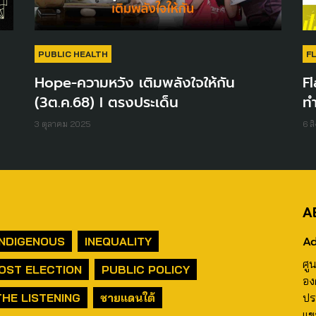
PUBLIC HEALTH
F
Hope-ความหวัง เติมพลังใจให้กัน
F
(3ต.ค.68) I ตรงประเด็น
ทำ
3 ตุลาคม 2025
6 ส
A
Ad
INDIGENOUS
INEQUALITY
ศู
OST ELECTION
PUBLIC POLICY
อง
THE LISTENING
ชายแดนใต้
ปร
แข