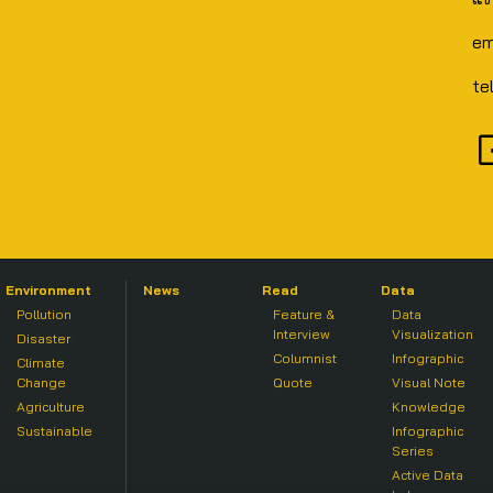
em
te
Environment
News
Read
Data
Pollution
Feature &
Data
Interview
Visualization
Disaster
Columnist
Infographic
Climate
Change
Quote
Visual Note
Agriculture
Knowledge
Sustainable
Infographic
Series
Active Data