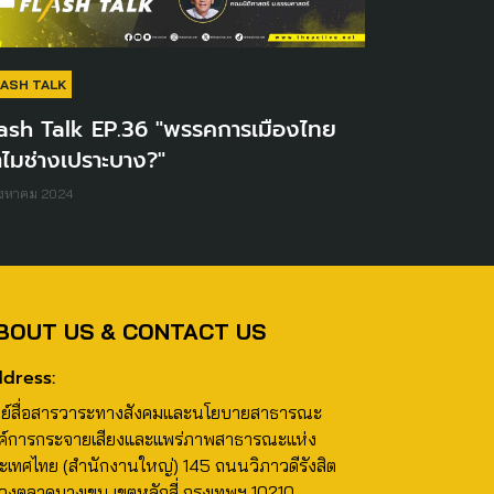
LASH TALK
lash Talk EP.36 "พรรคการเมืองไทย
ไมช่างเปราะบาง?"
ิงหาคม 2024
BOUT US & CONTACT US
dress:
นย์สื่อสารวาระทางสังคมและนโยบายสาธารณะ
ค์การกระจายเสียงและแพร่ภาพสาธารณะแห่ง
ะเทศไทย (สำนักงานใหญ่) 145 ถนนวิภาวดีรังสิต
วงตลาดบางเขน เขตหลักสี่ กรุงเทพฯ 10210