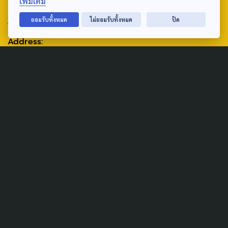
เพิ่มเติม
ABOUT US & CONTACT US
ยอมรับทั้งหมด
ไม่ยอมรับทั้งหมด
ปิด
Address:
ศูนย์สื่อสารวาระทางสังคมและนโยบายสาธารณะ องค์การกระจาย
เสียงและแพร่ภาพสาธารณะแห่งประเทศไทย (สำนักงานใหญ่) 145
ถนนวิภาวดีรังสิต แขวงตลาดบางเขน เขตหลักสี่ กรุงเทพฯ 10210
email: TheActive@thaipbs.or.th
tel: 0-2790-2615
Public Policy
Social Agenda
Life & Culture