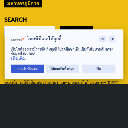
มหานครภูมิภาค
SEARCH
ไทยพีบีเอสใช้คุกกี้
EN
TH
ABOUT US & CONTACT US
เว็บไซต์ของเรามีการจัดเก็บคุกกี้ โปรดศึกษาเพิ่มเติมที่นโยบายคุ้มครอง
ข้อมูลส่วนบุคคล
เพิ่มเติม
Address:
ศูนย์สื่อสารวาระทางสังคมและนโยบายสาธารณะ องค์การกระจาย
ยอมรับทั้งหมด
ไม่ยอมรับทั้งหมด
ปิด
เสียงและแพร่ภาพสาธารณะแห่งประเทศไทย (สำนักงานใหญ่) 145
ถนนวิภาวดีรังสิต แขวงตลาดบางเขน เขตหลักสี่ กรุงเทพฯ 10210
email: TheActive@thaipbs.or.th
tel: 0-2790-2615