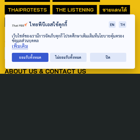
THAIPROTESTS
THE LISTENING
ชายแดนใต้
มหานครภูมิภาค
ไทยพีบีเอสใช้คุกกี้
EN
TH
เว็บไซต์ของเรามีการจัดเก็บคุกกี้ โปรดศึกษาเพิ่มเติมที่นโยบายคุ้มครอง
SEARCH
ข้อมูลส่วนบุคคล
เพิ่มเติม
ยอมรับทั้งหมด
ไม่ยอมรับทั้งหมด
ปิด
ABOUT US & CONTACT US
Address:
ศูนย์สื่อสารวาระทางสังคมและนโยบายสาธารณะ องค์การกระจาย
เสียงและแพร่ภาพสาธารณะแห่งประเทศไทย (สำนักงานใหญ่) 145
ถนนวิภาวดีรังสิต แขวงตลาดบางเขน เขตหลักสี่ กรุงเทพฯ 10210
email: TheActive@thaipbs.or.th
tel: 0-2790-2615