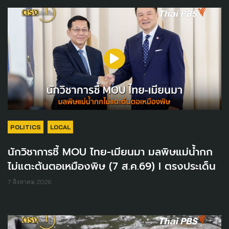
POLITICS
LOCAL
นักวิชาการชี้ MOU ไทย-เมียนมา มลพิษแม่น้ำกก
ไม่แตะต้นตอเหมืองพิษ (7 ส.ค.69) I ตรงประเด็น
7 สิงหาคม 2026