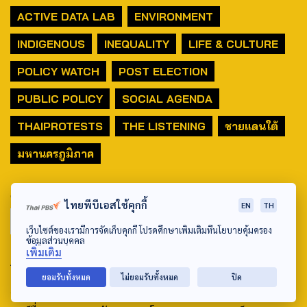
ACTIVE DATA LAB
ENVIRONMENT
INDIGENOUS
INEQUALITY
LIFE & CULTURE
POLICY WATCH
POST ELECTION
PUBLIC POLICY
SOCIAL AGENDA
THAIPROTESTS
THE LISTENING
ชายแดนใต้
มหานครภูมิภาค
SEARCH
ไทยพีบีเอสใช้คุกกี้
EN
TH
เว็บไซต์ของเรามีการจัดเก็บคุกกี้ โปรดศึกษาเพิ่มเติมที่นโยบายคุ้มครอง
ข้อมูลส่วนบุคคล
เพิ่มเติม
ABOUT US & CONTACT US
ยอมรับทั้งหมด
ไม่ยอมรับทั้งหมด
ปิด
Address: