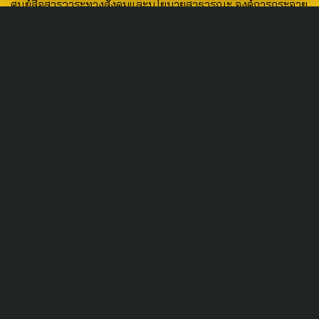
ศูนย์สื่อสารวาระทางสังคมและนโยบายสาธารณะ องค์การกระจาย
เสียงและแพร่ภาพสาธารณะแห่งประเทศไทย (สำนักงานใหญ่) 145
ถนนวิภาวดีรังสิต แขวงตลาดบางเขน เขตหลักสี่ กรุงเทพฯ 10210
email: TheActive@thaipbs.or.th
tel: 0-2790-2615
Public Policy
Social Agenda
Life & Culture
Politics
Social Movement
Global
Law & Rights
Decentralization
Urban
Economy
Welfare
Local
Corruption
Food Security
Art & Design
Learning &
Culture
Education