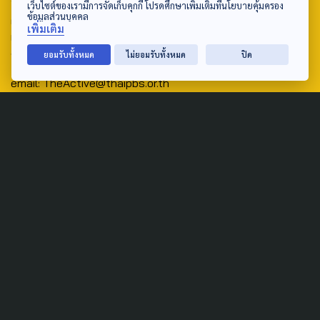
เว็บไซต์ของเรามีการจัดเก็บคุกกี้ โปรดศึกษาเพิ่มเติมที่นโยบายคุ้มครอง
ข้อมูลส่วนบุคคล
ศูนย์สื่อสารวาระทางสังคมและนโยบายสาธารณะ องค์การกระจาย
เพิ่มเติม
เสียงและแพร่ภาพสาธารณะแห่งประเทศไทย (สำนักงานใหญ่) 145
ถนนวิภาวดีรังสิต แขวงตลาดบางเขน เขตหลักสี่ กรุงเทพฯ 10210
ยอมรับทั้งหมด
ไม่ยอมรับทั้งหมด
ปิด
email: TheActive@thaipbs.or.th
tel: 0-2790-2615
Public Policy
Social Agenda
Life & Culture
Politics
Social Movement
Global
Law & Rights
Decentralization
Urban
Economy
Welfare
Local
Corruption
Food Security
Art & Design