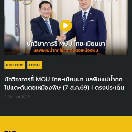
POLITICS
LOCAL
นักวิชาการชี้ MOU ไทย-เมียนมา มลพิษแม่น้ำกก
ไม่แตะต้นตอเหมืองพิษ (7 ส.ค.69) I ตรงประเด็น
7 สิงหาคม 2026